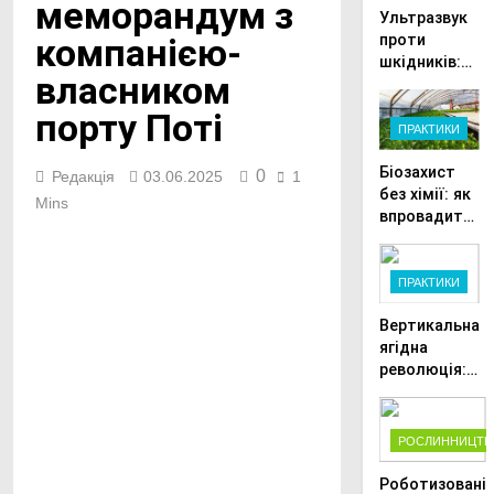
меморандум з
Ультразвук
компанією-
проти
шкідників:
власником
сучасні
технології
порту Поті
захисту
ПРАКТИКИ
врожаю в
Біозахист
малих
0
Редакція
03.06.2025
1
без хімії: як
господарства
Mins
впровадити
корисних
ентомофагів
у теплиці
ПРАКТИКИ
Facebook
Вертикальна
ягідна
Telegram
революція:
Viber
як отримати
великий
X
врожай на
РОСЛИННИЦТВ
мінімальній
Copy
площі
Роботизовані