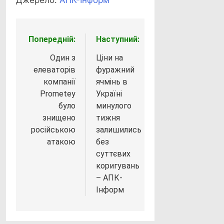
Попередній:
Наступний:
Навігація
записів
Один з
Ціни на
елеваторів
фуражний
компанії
ячмінь в
Prometey
Україні
було
минулого
знищено
тижня
російською
залишились
атакою
без
суттєвих
коригувань
– АПК-
Інформ