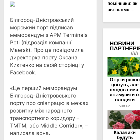
Link
Print
помічники: як
автономні
наземні
Білгород-Дністровський
платформи
морський порт підписав
змінюють
меморандум з APM Terminals
догляд за
органічними
Poti (підрозділ компанії
овочами
Maersk). Про це повідомила
директорка порту Оксана
Киктенко на своїй сторінці у
Facebook.
«Це перший меморандум
Білгород-Дністровського
порту про співпрацю в межах
розвитку міжнародного
транспортного коридору –
ТМТМ, або Middle Corridor», –
написала вона.