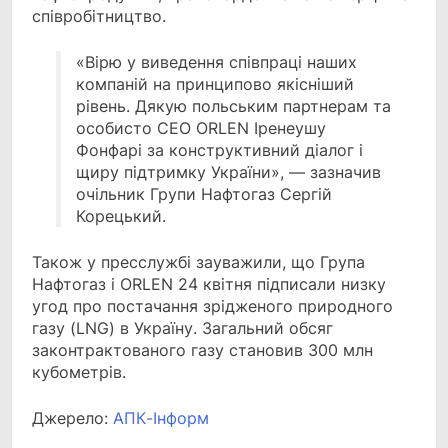
співробітництво.
«Вірю у виведення співпраці наших
компаній на принципово якісніший
рівень. Дякую польським партнерам та
особисто CEO ORLEN Іренеушу
Фонфарі за конструктивний діалог і
щиру підтримку України», — зазначив
очільник Групи Нафтогаз Сергій
Корецький.
Також у пресслужбі зауважили, що Група
Нафтогаз і ORLEN 24 квітня підписали низку
угод про постачання зрідженого природного
газу (LNG) в Україну. Загальний обсяг
законтрактованого газу становив 300 млн
кубометрів.
Джерело:
АПК-Інформ