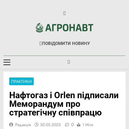
Перейти
до
вмісту
Агронавт
Новини Українського Агробізнесу
ПОВІДОМИТИ НОВИНУ
ПРАКТИКИ
Нафтогаз і Orlen підписали
Меморандум про
стратегічну співпрацю
0
Редакція
30.05.2025
1 Mins