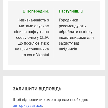
Попередній:
Наступний:
Навігація
записів
Невизначеність з
Городники
митами опускає
рекомендують
ціни на нафту та на
обробляти пекінку
соєву олію у США,
інсектицидами для
що посилює тиск
захисту від
на ціни соняшника
шкідників
та сої в Україні
ЗАЛИШИТИ ВІДПОВІДЬ
Щоб відправити коментар вам необхідно
авторизуватись
.