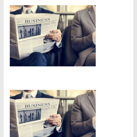
Facebook
Telegram
Viber
X
Copy
Print
Link