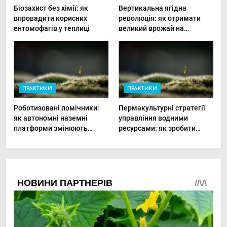
Біозахист без хімії: як
Вертикальна ягідна
впровадити корисних
революція: як отримати
ентомофагів у теплиці
великий врожай на
мінімальній площі
ПРАКТИКИ
ПРАКТИКИ
Роботизовані помічники:
Пермакультурні стратегії
як автономні наземні
управління водними
платформи змінюють
ресурсами: як зробити
догляд за органічними
мале господарство стійким
овочами
до посухи