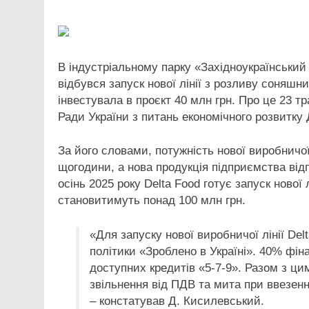
Link
В індустріальному парку «Західноукраїнський
відбувся запуск нової лінії з розливу соняшник
інвестувала в проєкт 40 млн грн. Про це 23 т
Ради України з питань економічного розвитку
За його словами, потужність нової виробничої
щогодини, а нова продукція підприємства від
осінь 2025 року Delta Food готує запуск нової 
становитимуть понад 100 млн грн.
«Для запуску нової виробничої лінії De
політики «Зроблено в Україні». 40% фін
доступних кредитів «5-7-9». Разом з ц
звільнення від ПДВ та мита при ввезенн
– констатував Д. Кисилевський.