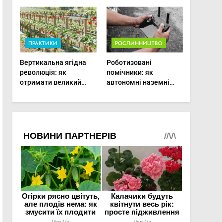
врожаю в малих
господарствах
ПРАКТИКИ
РОСЛИННИЦТВО
Вертикальна ягідна
Роботизовані
революція: як
помічники: як
отримати великий
автономні наземні
врожай на
платформи змінюють
мінімальній площі
догляд за органічними
овочами