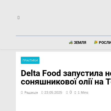
Перейти
до
вмісту
ЗЕМЛЯ
РОСЛ
ПРАКТИКИ
Delta Food запустила н
соняшникової олії на 
0
Редакція
23.05.2025
1 Mins
Facebook
Telegram
Viber
X
Copy
Print