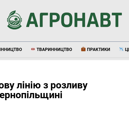
Агронавт
Новини Українського Агробізнесу
ИННИЦТВО
ТВАРИННИЦТВО
ПРАКТИКИ
Ц
ову лінію з розливу
Тернопільщині