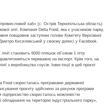
 промисловий хаб» (с. Острів
Тернопільська область)
ової олії. Компанія Delta Food, яка є учасником парку,
равня повідомив заступник голови Комітету Верховної
 Дмитро Кисилевський у своєму дописі у Facebook.
 лінії становить 6000 пляшок обʼємом 1 літр
правлятиметься переважно на експорт. Крім того, на
лінії з виробництва соусів. Інвестиції в цей проєкт
lta Food скористалась програмами державної
ансування проєкту здійснено за рахунок програми
им підприємство скористалось можливістю
і обладнання на територію індустріального парку»,