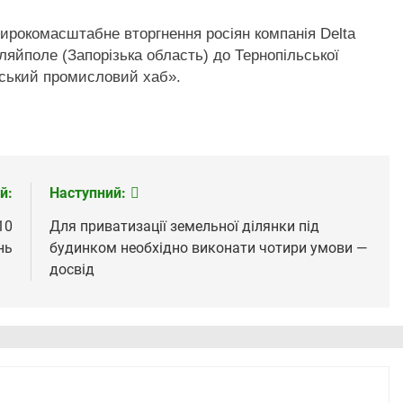
широкомасштабне вторгнення росіян компанія Delta
ляйполе (Запорізька область) до Тернопільської
їнський промисловий хаб».
й:
Наступний:
10
Для приватизації земельної ділянки під
нь
будинком необхідно виконати чотири умови —
досвід