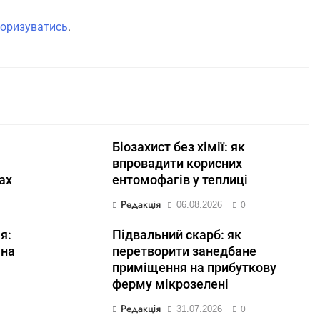
оризуватись
.
Біозахист без хімії: як
впровадити корисних
ах
ентомофагів у теплиці
Редакція
06.08.2026
0
я:
Підвальний скарб: як
 на
перетворити занедбане
приміщення на прибуткову
ферму мікрозелені
Редакція
31.07.2026
0