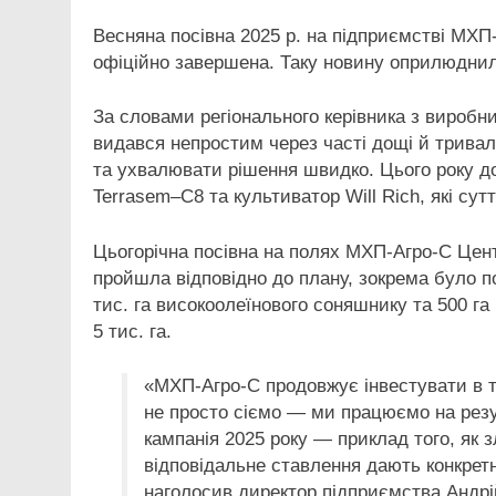
Весняна посівна 2025 р. на підприємстві МХ
офіційно
завершена. Таку новину оприлюднила
За словами регіонального керівника з виробн
видався непростим через часті дощі й тривалі
та ухвалювати рішення швидко. Цього року до
Terrasem–C8 та культиватор Will Rich, які су
Цьогорічна посівна на полях МХП-Агро-С Цент
пройшла відповідно до плану, зокрема було по
тис. га високоолеїнового соняшнику та 500 га
5 тис. га.
«МХП-Агро-С продовжує інвестувати в те
не просто сіємо — ми працюємо на резул
кампанія 2025 року — приклад того, як 
відповідальне ставлення дають конкретн
наголосив директор підприємства Андрі