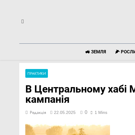
Перейти
до
вмісту
🚜 ЗЕМЛЯ
🌽 РОС
ПРАКТИКИ
В Центральному хабі 
кампанія
0
Редакція
22.05.2025
1 Mins