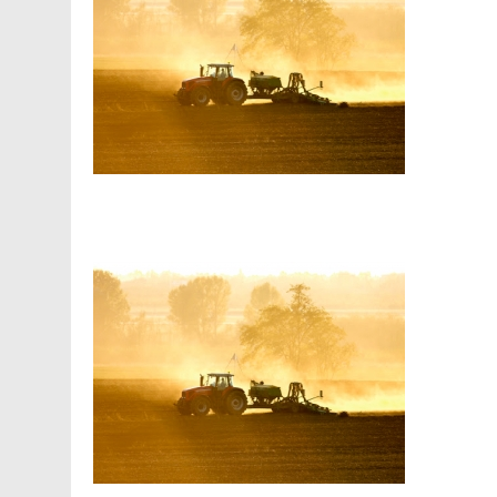
Facebook
Telegram
Viber
X
Copy
Print
Link