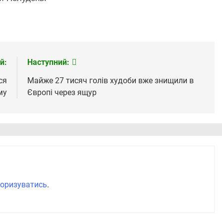
й:
Наступний:
ся
Майже 27 тисяч голів худоби вже знищили в
му
Європі через ящур
оризуватись
.