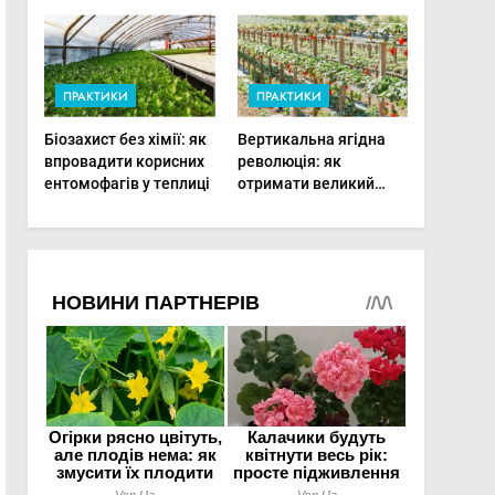
фертигації підвищує
врожаю в малих
прибутки малого
господарствах
фермера
ПРАКТИКИ
ПРАКТИКИ
Біозахист без хімії: як
Вертикальна ягідна
впровадити корисних
революція: як
ентомофагів у теплиці
отримати великий
врожай на
мінімальній площі