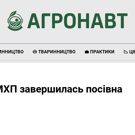
Агронавт
Новини Українського Агробізнесу
ЛИННИЦТВО
🐽 ТВАРИННИЦТВО
💼 ПРАКТИКИ
📉 Ц
МХП завершилась посівна