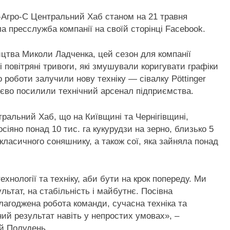
П-Агро-С Центральний Хаб станом на 21 травня
 пресслужба компанії на своїй сторінці Facebook.
ицтва Миколи Ладченка, цей сезон для компанії
 повітряні тривоги, які змушували коригувати графіки
 роботи залучили нову техніку — сівалку Pöttinger
ттєво посилили технічний арсенал підприємства.
ральний Хаб, що на Київщині та Чернігівщині,
сіяно понад 10 тис. га кукурудзи на зерно, близько 5
 класичного соняшнику, а також сої, яка зайняла понад
хнології та техніку, аби бути на крок попереду. Ми
ьтат, на стабільність і майбутнє. Посівна
злагоджена робота команди, сучасна техніка та
ий результат навіть у непростих умовах», –
й Полудень.