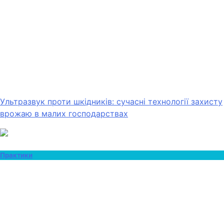
Ультразвук проти шкідників: сучасні технології захисту
врожаю в малих господарствах
Практики