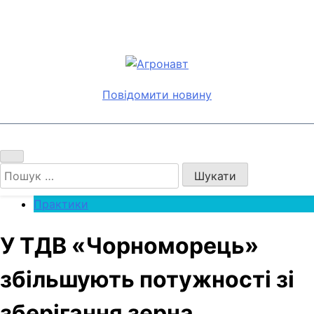
Перейти
до
вмісту
Агронавт
Новини українського агробізнесу
Повідомити новину
Пошук:
Практики
У ТДВ «Чорноморець»
збільшують потужності зі
зберігання зерна