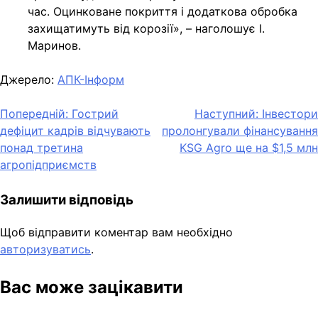
час. Оцинковане покриття і додаткова обробка
захищатимуть від корозії», – наголошує І.
Маринов.
Джерело:
АПК-Інформ
Навігація
Попередній:
Гострий
Наступний:
Інвестори
дефіцит кадрів відчувають
пролонгували фінансування
записів
понад третина
KSG Agro ще на $1,5 млн
агропідприємств
Залишити відповідь
Щоб відправити коментар вам необхідно
авторизуватись
.
Вас може зацікавити