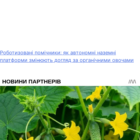
Роботизовані помічники: як автономні наземні
платформи змінюють догляд за органічними овочами