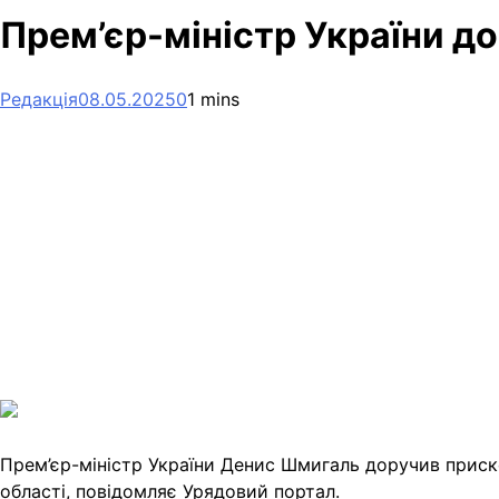
Прем’єр-міністр України 
Редакція
08.05.2025
0
1 mins
Facebook
Telegram
Viber
X
Copy
Link
Print
Прем’єр-міністр України Денис Шмигаль доручив прис
області, повідомляє Урядовий портал.