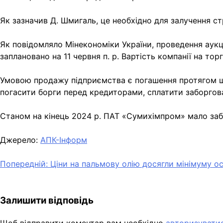
Як зазначив Д. Шмигаль, це необхідно для залучення стр
Як повідомляло Мінекономіки України, проведення аук
заплановано на 11 червня п. р. Вартість компанії на тор
Умовою продажу підприємства є погашення протягом шес
погасити борги перед кредиторами, сплатити заборгова
Станом на кінець 2024 р. ПАТ «Сумихімпром» мало забо
Джерело:
АПК-Інформ
Навігація
Попередній:
Ціни на пальмову олію досягли мінімуму ос
записів
Залишити відповідь