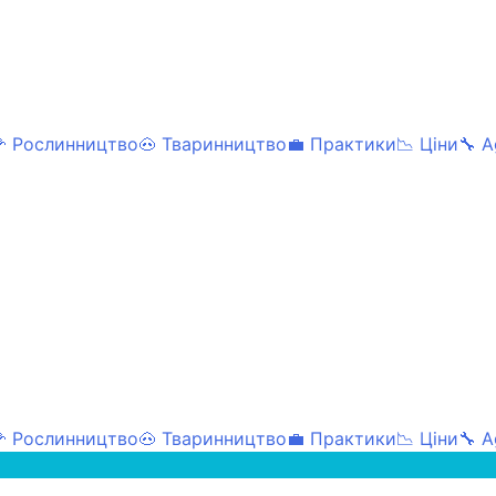
 Рослинництво
🐽 Тваринництво
💼 Практики
📉 Ціни
🔧 A
 Рослинництво
🐽 Тваринництво
💼 Практики
📉 Ціни
🔧 A