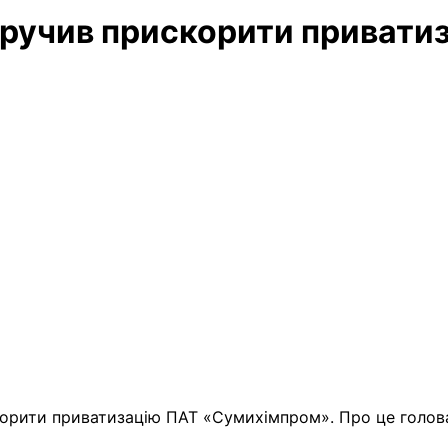
доручив прискорити приват
корити приватизацію ПАТ
«Сумихімпром». Про це голова