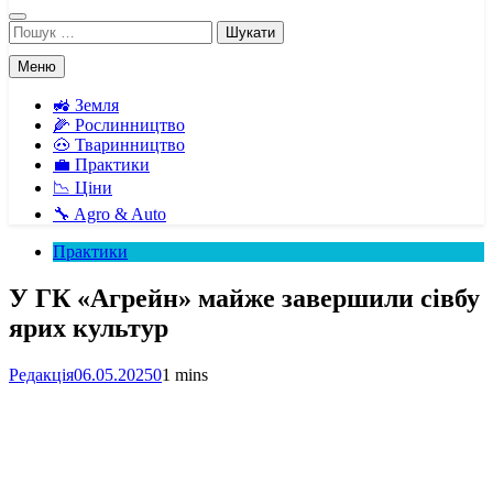
Пошук:
Меню
🚜 Земля
🌽 Рослинництво
🐽 Тваринництво
💼 Практики
📉 Ціни
🔧 Agro & Auto
Практики
У ГК «Агрейн» майже завершили сівбу
ярих культур
Редакція
06.05.2025
0
1 mins
Facebook
Telegram