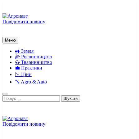
Перейти
до
вмісту
Повідомити новину
Агронавт
Новини українського агробізнесу
Меню
🚜 Земля
🌽 Рослинництво
🐽 Тваринництво
💼 Практики
📉 Ціни
🔧 Agro & Auto
Пошук:
Повідомити новину
Агронавт
Новини українського агробізнесу