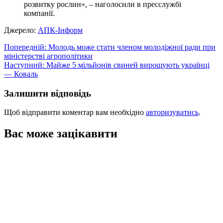
розвитку рослин», – наголосили в пресслужбі
компанії.
Джерело:
АПК-Інформ
Навігація
Попередній:
Молодь може стати членом молодіжної ради при
міністерстві агрополітики
записів
Наступний:
Майже 5 мільйонів свиней вирощують українці
— Коваль
Залишити відповідь
Щоб відправити коментар вам необхідно
авторизуватись
.
Вас може зацікавити