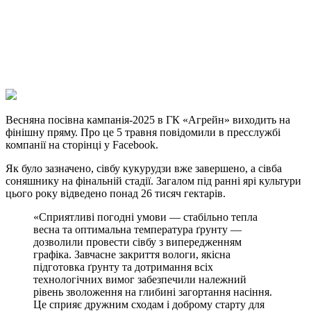
Viber
X
Copy
Link
Print
Весняна посівна кампанія-2025 в ГК «Агрейн» виходить на
фінішну пряму. Про це 5 травня
повідомили в пресслужбі
компанії на сторінці у Facebook.
Як було зазначено, сівбу кукурудзи вже завершено, а сівба
соняшнику на фінальній стадії. Загалом під ранні ярі культури
цього року відведено понад 26 тисяч гектарів.
«Сприятливі погодні умови — стабільно тепла
весна та оптимальна температура ґрунту —
дозволили провести сівбу з випередженням
графіка. Завчасне закриття вологи, якісна
підготовка ґрунту та дотримання всіх
технологічних вимог забезпечили належний
рівень зволоження на глибині загортання насіння.
Це сприяє дружним сходам і доброму старту для