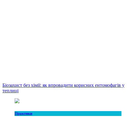
Біозахист без хімії: як впровадити корисних ентомофагів у
теплиці
Практики