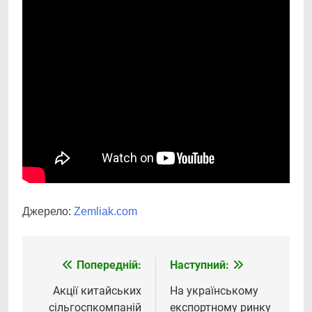
Джерело:
Zemliak.com
Попередній:
Наступний:
Навігація
записів
Акції китайських
На українському
сільгоспкомпаній
експортному ринку