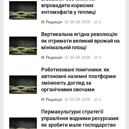
впровадити корисних
ентомофагів у теплиці
Редакція
06.08.2026
0
Вертикальна ягідна революція:
як отримати великий врожай на
мінімальній площі
Редакція
05.08.2026
0
Роботизовані помічники: як
автономні наземні платформи
змінюють догляд за
органічними овочами
Редакція
04.08.2026
0
Пермакультурні стратегії
управління водними ресурсами:
як зробити мале господарство