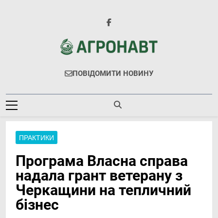
Перейти
до
вмісту
Агронавт
Новини Українського Агробізнесу
ПОВІДОМИТИ НОВИНУ
ПРАКТИКИ
Програма Власна справа
надала грант ветерану з
Черкащини на тепличний
бізнес