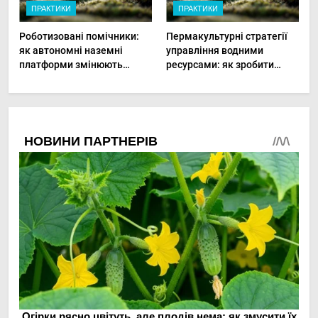
ПРАКТИКИ
ПРАКТИКИ
Роботизовані помічники:
Пермакультурні стратегії
як автономні наземні
управління водними
платформи змінюють
ресурсами: як зробити
догляд за органічними
мале господарство стійким
овочами
до посухи