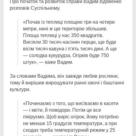
Про початок та розвиток справи Вадим Вдовенко
розповів Суспільному.
«Почав із теплиці площею три на чотири
метри, нині ж цю територію збільшив.
Площа теплиці у нас 350 квадратів.
Висіяли 30 тисяч насінин перцю, ще буде
вісім тисяч кавуна і п'ять тисяч дині. А ще
— солодка кукурудза. Огірків буде 750
штук», — каже Вадим.
За словами Вадима, він завжди любив рослини,
тому й вирішив вирощувати ранні овочі і баштанні
культури.
«Починаємо з того, що висіваємо в касети
— і квіти, й помідори. Потім це все
пікіруємо. Щоб виріс огірок, йому потрібно
не менше 15 градусів температури, а при
сходах треба температурний режим у 25