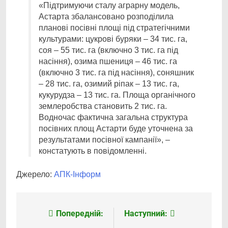
«Підтримуючи сталу аграрну модель,
Астарта збалансовано розподілила
планові посівні площі під стратегічними
культурами: цукрові буряки – 34 тис. га,
соя – 55 тис. га (включно 3 тис. га під
насіння), озима пшениця – 46 тис. га
(включно 3 тис. га під насіння), соняшник
– 28 тис. га, озимий ріпак – 13 тис. га,
кукурудза – 13 тис. га. Площа органічного
землеробства становить 2 тис. га.
Водночас фактична загальна структура
посівних площ Астарти буде уточнена за
результатами посівної кампанії», –
констатують в повідомленні.
Джерело:
АПК-Інформ
Попередній:
Наступний:
Навігація