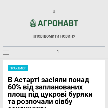
Перейти
до
вмісту
Агронавт
Новини Українського Агробізнесу
ПОВІДОМИТИ НОВИНУ
ПРАКТИКИ
В Астарті засіяли понад
60% від запланованих
площ під цукрові буряки
та розпочали сівбу