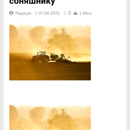
соняшнику
0
Редакція
07.04.2025
1 Mins
Facebook
Telegram
Viber
X
Copy
Print
Link