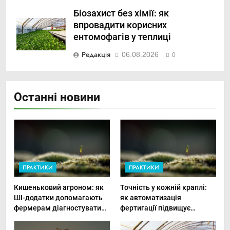
Біозахист без хімії: як
впровадити корисних
ентомофагів у теплиці
Редакція
06.08.2026
0
Останні новини
ПРАКТИКИ
ПРАКТИКИ
Кишеньковий агроном: як
Точність у кожній краплі:
ШІ-додатки допомагають
як автоматизація
фермерам діагностувати
фертигації підвищує
хвороби рослин миттєво
прибутки малого фермера