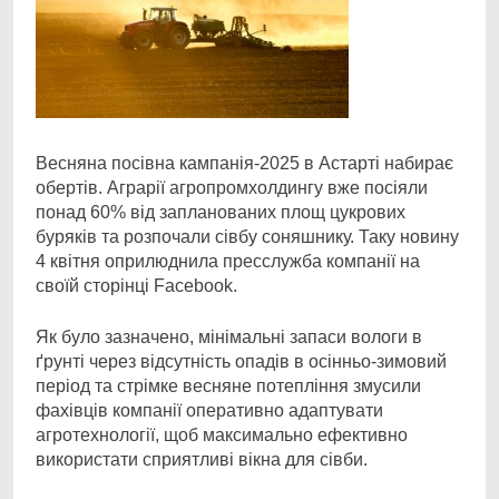
Весняна посівна кампанія-2025 в Астарті набирає
обертів. Аграрії агропромхолдингу вже
посіяли
понад 60% від запланованих площ цукрових
буряків та розпочали сівбу соняшнику. Таку новину
4 квітня оприлюднила пресслужба компанії на
своїй сторінці Facebook.
Як було зазначено, мінімальні запаси вологи в
ґрунті через відсутність опадів в осінньо-зимовий
період та стрімке весняне потепління змусили
фахівців компанії оперативно адаптувати
агротехнології, щоб максимально ефективно
використати сприятливі вікна для сівби.