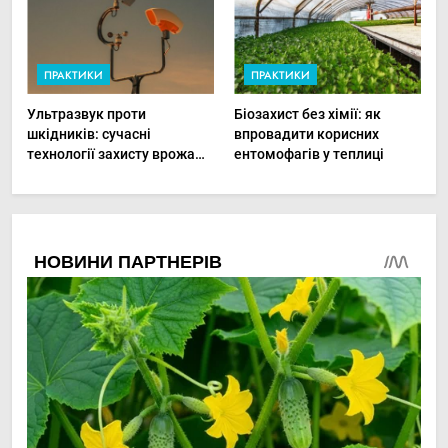
ПРАКТИКИ
ПРАКТИКИ
Ультразвук проти
Біозахист без хімії: як
шкідників: сучасні
впровадити корисних
технології захисту врожаю
ентомофагів у теплиці
в малих господарствах