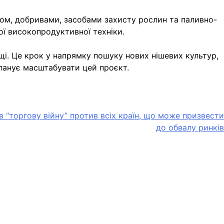
лом, добривами, засобами захисту рослин та паливно-
ої високопродуктивної техніки.
щі. Це крок у напрямку пошуку нових нішевих культур,
ланує масштабувати цей проєкт.
 “торгову війну” против всіх країн, що може призвести
до обвалу ринків