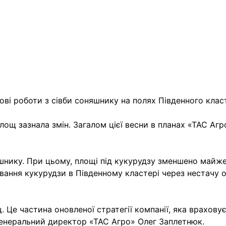
ьові роботи з сівби соняшнику на
полях Південного клас
ощ зазнала змін. Загалом цієї весни в планах «ТАС Агро»
нику. При цьому, площі під кукурудзу зменшено майже 
ання кукурудзи в Південному кластері через нестачу оп
Це частина оновленої стратегії компанії, яка враховує 
 генеральний директор «ТАС Агро» Олег Заплетнюк.