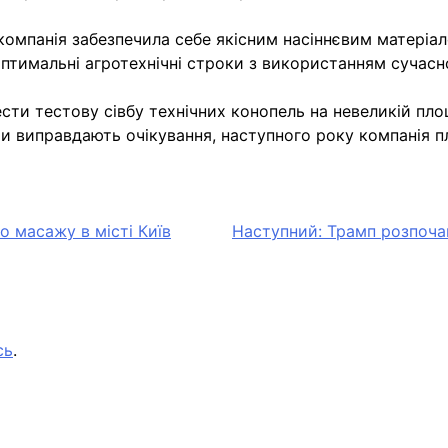
 компанія забезпечила себе якісним насіннєвим матеріа
птимальні агротехнічні строки з використанням сучасн
сти тестову сівбу технічних конопель на невеликій пло
и виправдають очікування, наступного року компанія п
 масажу в місті Київ
Наступний:
Трамп розпочав
сь
.