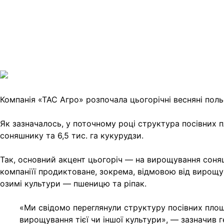
Telegram
Viber
X
Copy
Link
Print
Компанія «ТАС Агро» розпочала цьогорічні весняні пол
Як зазначалось, у поточному році структура посівних пл
соняшнику та 6,5 тис. га кукурудзи.
Так, основний акцент цьогоріч — на вирощування соняш
компаніїї продиктоване, зокрема, відмовою від вирощув
озимі культури — пшеницю та ріпак.
«Ми свідомо переглянули структуру посівних площ. 
вирощування тієї чи іншої культури», — зазначив