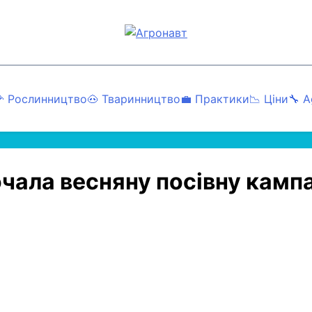
Агронавт
Новини українського агробізнесу
 Рослинництво
🐽 Тваринництво
💼 Практики
📉 Ціни
🔧 A
чала весняну посівну камп