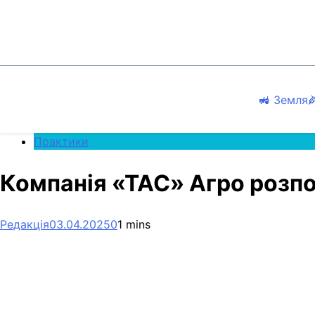
Перейти
до
вмісту
🚜 Земля

Практики
Компанія «ТАС» Агро розпо
Редакція
03.04.2025
0
1 mins
Facebook