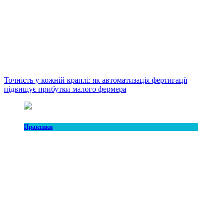
Точність у кожній краплі: як автоматизація фертигації
підвищує прибутки малого фермера
Практики