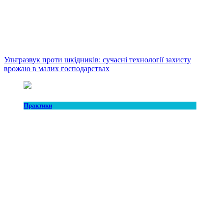
Ультразвук проти шкідників: сучасні технології захисту
врожаю в малих господарствах
Практики