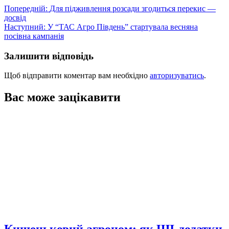
Навігація
Попередній:
Для підживлення розсади згодиться перекис —
досвід
записів
Наступний:
У “ТАС Агро Південь” стартувала весняна
посівна кампанія
Залишити відповідь
Щоб відправити коментар вам необхідно
авторизуватись
.
Вас може зацікавити
Кишеньковий агроном: як ШІ-додатки