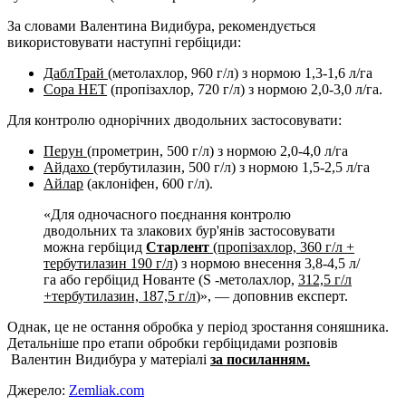
За словами Валентина Видибура, рекомендується
використовувати наступні гербіциди:
ДаблТрай
(метолахлор, 960 г/л) з нормою 1,3-1,6 л/га
Сора НЕТ
(пропізахлор, 720 г/л) з нормою 2,0-3,0 л/га.
Для контролю однорічних дводольних застосовувати:
Перун
(прометрин, 500 г/л) з нормою 2,0-4,0 л/га
Айдахо
(тербутилазин, 500 г/л) з нормою 1,5-2,5 л/га
Айлар
(аклоніфен, 600 г/л).
«Для одночасного поєднання контролю
дводольних та злакових бур'янів застосовувати
можна гербіцид
Старлент
(пропізахлор, 360 г/л +
тербутилазин 190 г/л)
з нормою внесення 3,8-4,5 л/
га або гербіцид Нованте (S -метолахлор,
312,5 г/л
+тербутилазин, 187,5 г/л
)», — доповнив експерт.
Однак, це не остання обробка у період зростання соняшника.
Детальніше про етапи обробки гербіцидами розповів
Валентин Видибура у матеріалі
за посиланням.
Джерело:
Zemliak.com