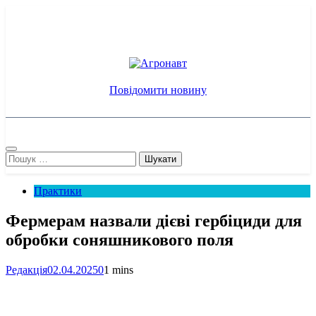
Перейти
до
вмісту
Агронавт
Новини українського агробізнесу
Повідомити новину
Пошук:
Практики
Фермерам назвали дієві гербіциди для
обробки соняшникового поля
Редакція
02.04.2025
0
1 mins