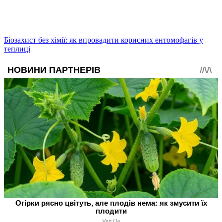
Біозахист без хімії: як впровадити корисних ентомофагів у
теплиці