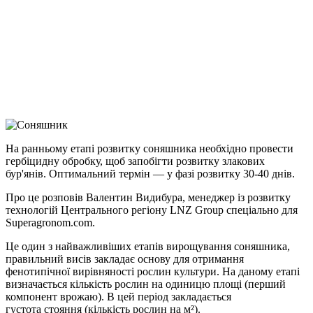
Facebook
Telegram
Viber
X
Copy
Link
Print
На ранньому етапі розвитку соняшника необхідно провести
гербіцидну обробку, щоб запобігти
розвитку злакових
бур'янів. Оптимальний термін — у фазі розвитку 30-40 днів.
Про це розповів Валентин Видибура, менеджер із розвитку
технологій Центрального регіону LNZ Group спеціально для
Superagronom.com.
Це один з найважливіших етапів вирощування соняшника,
правильний висів закладає основу для отримання
фенотипічної вирівняності рослин культури. На даному етапі
визначається кількість рослин на одиницю площі (перший
компонент врожаю). В цей період закладається
густота стояння (кількість рослин на м²).