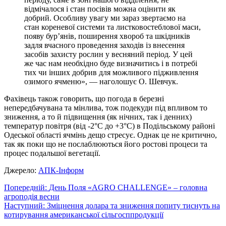
відмічалося і стан посівів можна оцінити як
добрий. Особливу увагу ми зараз звертаємо на
стан кореневої системи та листковостеблової маси,
появу бур’янів, поширення хвороб та шкідників
задля вчасного проведення заходів із внесення
засобів захисту рослин у весняний період. У цей
же час нам необхідно буде визначитись і в потребі
тих чи інших добрив для можливого підживлення
озимого ячменю», — наголошує О. Шевчук.
Фахівець також говорить, що погода в березні
непередбачувана та мінлива, тож подекуди під впливом то
зниження, а то й підвищення (як нічних, так і денних)
температур повітря (від -2°С до +3°С) в Подільському районі
Одеської області ячмінь дещо стресує. Однак це не критично,
так як поки що не послаблюються його ростові процеси та
процес подальшої вегетації.
Джерело:
АПК-Інформ
Навігація
Попередній:
День Поля «AGRO CHALLENGE» – головна
агроподія весни
записів
Наступний:
Зміцнення долара та зниження попиту тиснуть на
котирування американської сільгосппродукції