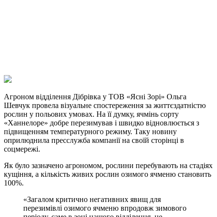
Telegram
Viber
X
Copy
Link
Print
Агроном відділення Дібрівка у ТОВ «Ясні Зорі» Ольга
Шевчук провела візуальне
спостереження за життєздатністю
рослин у польових умовах. На її думку, ячмінь сорту
«Ханнелоре» добре перезимував і швидко відновлюється з
підвищенням температурного режиму. Таку новину
оприлюднила пресслужба компанії на своїй сторінці в
соцмережі.
Як було зазначено агрономом, рослини перебувають на стадіях
кущіння, а кількість живих рослин озимого ячменю становить
100%.
«Загалом критично негативних явищ для
перезимівлі озимого ячменю впродовж зимового
періоду, саме в зоні нашого відділення, не