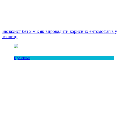
Біозахист без хімії: як впровадити корисних ентомофагів у
теплиці
Практики