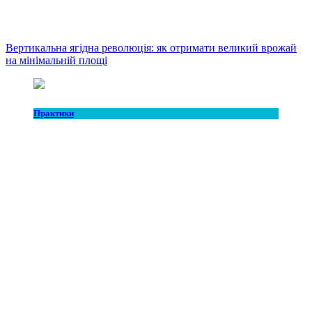
Вертикальна ягідна революція: як отримати великий врожай
на мінімальній площі
Практики