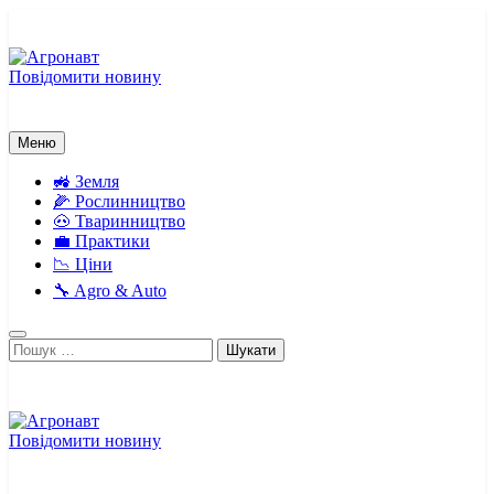
Перейти
до
вмісту
Повідомити новину
Агронавт
Новини українського агробізнесу
Меню
🚜 Земля
🌽 Рослинництво
🐽 Тваринництво
💼 Практики
📉 Ціни
🔧 Agro & Auto
Пошук:
Повідомити новину
Агронавт
Новини українського агробізнесу