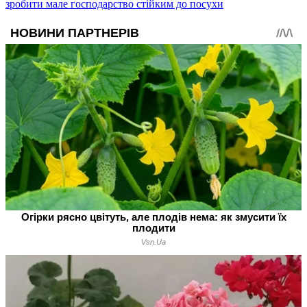
зробити мале господарство стійким до посухи