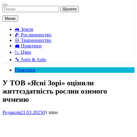
Пошук:
Меню
🚜 Земля
🌽 Рослинництво
🐽 Тваринництво
💼 Практики
📉 Ціни
🔧 Agro & Auto
Практики
У ТОВ «Ясні Зорі» оцінили
життєздатність рослин озимого
ячменю
Редакція
21.03.2025
0
1 mins
Facebook