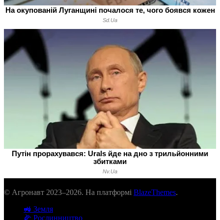
© Агронавт 2023–2026. На платформі
BlazeThemes
.
🚜 Земля
🌽 Рослинництво