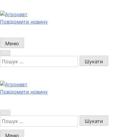
Перейти
до
вмісту
Повідомити новину
Агронавт
Новини українського агробізнесу
Меню
Пошук:
Повідомити новину
Агронавт
Новини українського агробізнесу
Пошук:
Меню