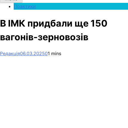
Практики
В ІМК придбали ще 150
вагонів-зерновозів
Редакція
06.03.2025
0
1 mins
Facebook
Telegram
Viber
X
Copy