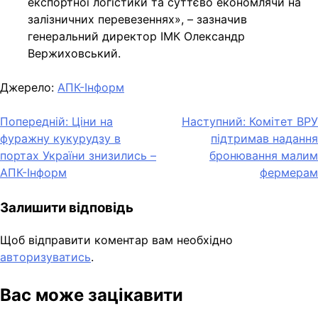
експортної логістики та суттєво економлячи на
залізничних перевезеннях», – зазначив
генеральний директор ІМК Олександр
Вержиховський.
Джерело:
АПК-Інформ
Навігація
Попередній:
Ціни на
Наступний:
Комітет ВРУ
фуражну кукурудзу в
підтримав надання
записів
портах України знизились –
бронювання малим
АПК-Інформ
фермерам
Залишити відповідь
Щоб відправити коментар вам необхідно
авторизуватись
.
Вас може зацікавити