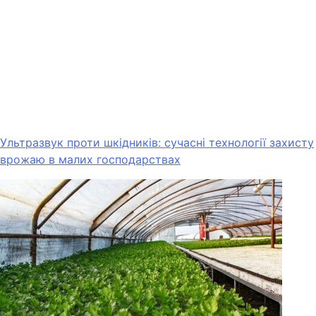
Ультразвук проти шкідників: сучасні технології захисту
врожаю в малих господарствах