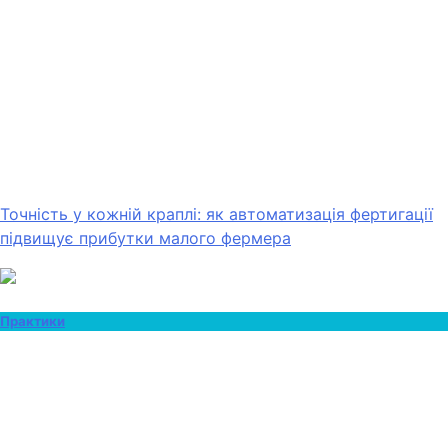
Точність у кожній краплі: як автоматизація фертигації
підвищує прибутки малого фермера
Практики