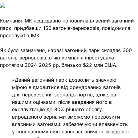
Link
Print
Компанія ІМК нещодавно поповнила власний вагонний
парк, придбавши 150 вагонів-зерновозів,
повідомила
пресслужба ІМК.
Як було зазначено, наразі вагонний парк складає 300
вагонів-зерновозів, в які компанія інвестувала
протягом 2024-2025 рр. близько $22 млн США.
«Даний вагонний парк дозволить значною
мірою відмовитися від орендованих вагонів
для перевезення зерна до портів, адже, за
нашими оцінками, після введення його в
експлуатацію до 80% річного обсягу
вирощеного зерна ми зможемо перевозити
власними вагонами, забезпечуючи впевненість
у своєчасному виконанні залізничної складової