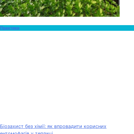
Практики
Біозахист без хімії: як впровадити корисних
ентомофагів у теплиці