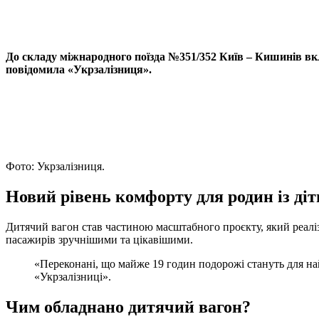
X
Copy
Link
Print
До складу міжнародного поїзда №351/352 Київ – Кишинів в
повідомила «Укрзалізниця».
Фото: Укрзалізниця.
Новий рівень комфорту для родин із ді
Дитячий вагон став частиною масштабного проєкту, який реал
пасажирів зручнішими та цікавішими.
«Переконані, що майже 19 годин подорожі стануть для н
«Укрзалізниці».
Чим обладнано дитячий вагон?