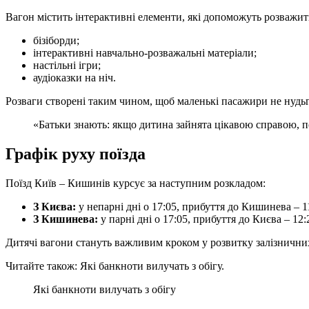
Вагон містить інтерактивні елементи, які допоможуть розважити
бізіборди;
інтерактивні навчально-розважальні матеріали;
настільні ігри;
аудіоказки на ніч.
Розваги створені таким чином, щоб маленькі пасажири не нудьг
«Батьки знають: якщо дитина зайнята цікавою справою, п
Графік руху поїзда
Поїзд Київ – Кишинів курсує за наступним розкладом:
З Києва:
у непарні дні о 17:05, прибуття до Кишинева – 1
З Кишинева:
у парні дні о 17:05, прибуття до Києва – 12:
Дитячі вагони стануть важливим кроком у розвитку залізничних 
Читайте також: Які банкноти вилучать з обігу.
Які банкноти вилучать з обігу