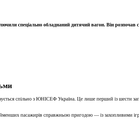
ключили спеціально обладнаний дитячий
вагон. Він розпочав
тьми
ізується спільно з ЮНІСЕФ Україна. Це лише перший із шести за
айменших пасажирів справжньою пригодою — із захопливими ігр