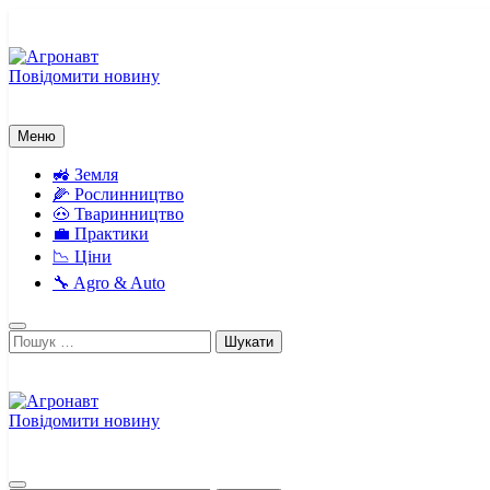
Перейти
до
вмісту
Повідомити новину
Агронавт
Новини українського агробізнесу
Меню
🚜 Земля
🌽 Рослинництво
🐽 Тваринництво
💼 Практики
📉 Ціни
🔧 Agro & Auto
Пошук:
Повідомити новину
Агронавт
Новини українського агробізнесу