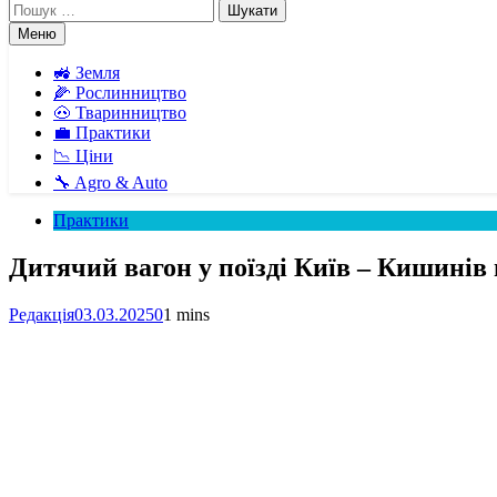
Пошук:
Меню
🚜 Земля
🌽 Рослинництво
🐽 Тваринництво
💼 Практики
📉 Ціни
🔧 Agro & Auto
Практики
Дитячий вагон у поїзді Київ – Кишинів 
Редакція
03.03.2025
0
1 mins
Facebook
Telegram
Viber