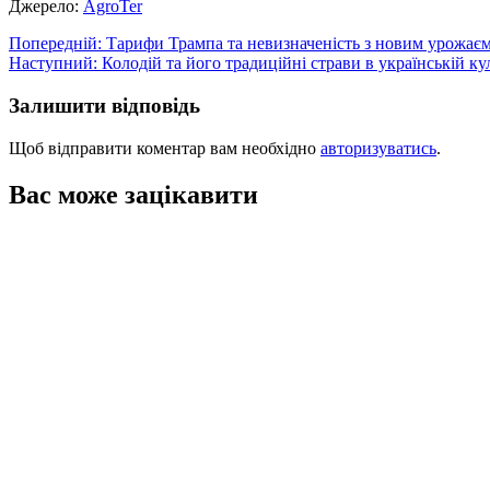
Джерело:
АgroTer
Навігація
Попередній:
Тарифи Трампа та невизначеність з новим урожаєм
Наступний:
Колодій та його традиційні страви в українській ку
записів
Залишити відповідь
Щоб відправити коментар вам необхідно
авторизуватись
.
Вас може зацікавити