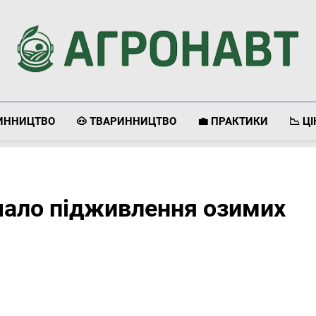
Агронавт
Новини Українського Агробізнесу
ЛИННИЦТВО
🐽 ТВАРИННИЦТВО
💼 ПРАКТИКИ
📉 Ц
очало підживлення озимих