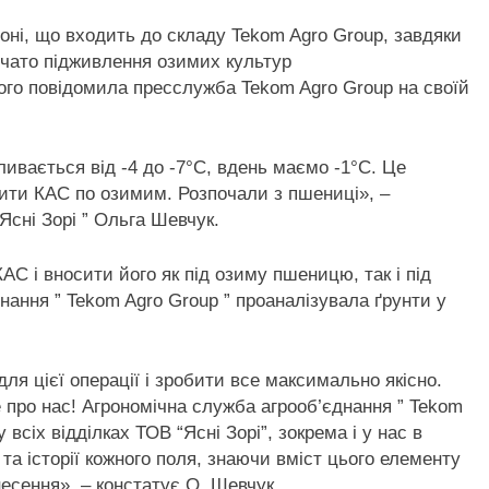
йоні, що входить до складу Tekom Agro Group, завдяки
чато підживлення озимих культур
го повідомила пресслужба Tekom Agro Group на своїй
ивається від -4 до -7°С, вдень маємо -1°С. Це
сити КАС по озимим. Розпочали з пшениці», –
Ясні Зорі ” Ольга Шевчук.
С і вносити його як під озиму пшеницю, так і під
днання ” Tekom Agro Group ” проаналізувала ґрунти у
я цієї операції і зробити все максимально якісно.
 про нас! Агрономічна служба агрооб’єднання ” Tekom
всіх відділках ТОВ “Ясні Зорі”, зокрема і у нас в
 та історії кожного поля, знаючи вміст цього елементу
есення», – констатує О. Шевчук.