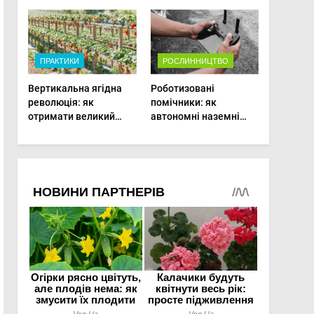
врожаю в малих
господарствах
ПРАКТИКИ
РОСЛИННИЦТВО
Вертикальна ягідна
Роботизовані
революція: як
помічники: як
отримати великий
автономні наземні
врожай на
платформи змінюють
мінімальній площі
догляд за органічними
овочами