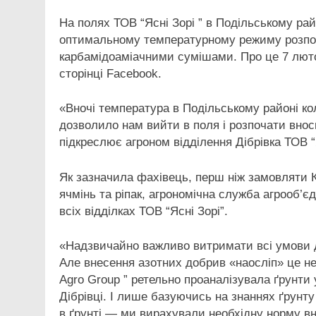
На полях ТОВ “Ясні Зорі ” в Подільському ра
оптимальному температурному режиму розпо
карбамідоаміачними сумішами. Про це 7 люто
сторінці Facebook.
«Вночі температура в Подільському районі кол
дозволило нам вийти в поля і розпочати вно
підкреслює агроном відділення Дібрівка ТОВ “
Як зазначила фахівець, перш ніж замовляти КА
ячмінь та ріпак, агрономічна служба агрооб’є
всіх відділках ТОВ “Ясні Зорі”.
«Надзвичайно важливо витримати всі умови дл
Але внесення азотних добрив «наосліп» це не
Agro Group ” ретельно проаналізувала ґрунти у 
Дібрівці. І лише базуючись на знаннях ґрунту
в ґрунті — ми вирахували необхідну норму вн