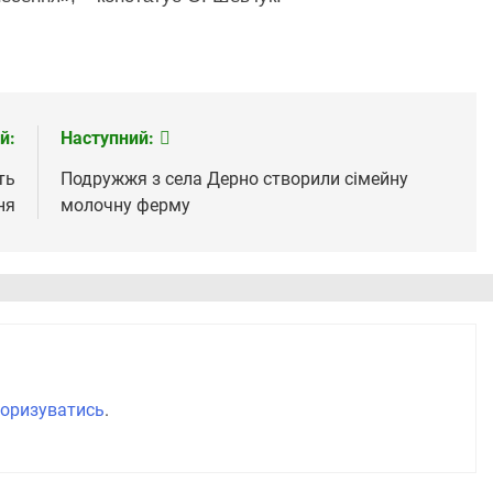
й:
Наступний:
ть
Подружжя з села Дерно створили сімейну
ня
молочну ферму
оризуватись
.