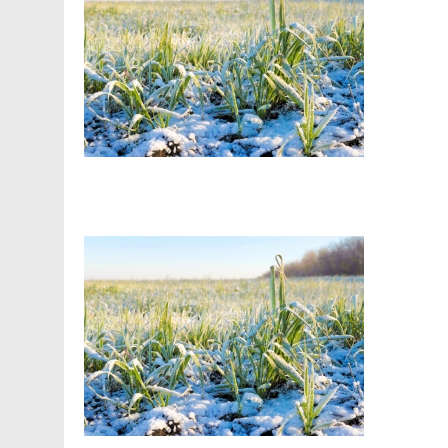
Facebook
Telegram
Viber
X
Copy
Print
Link