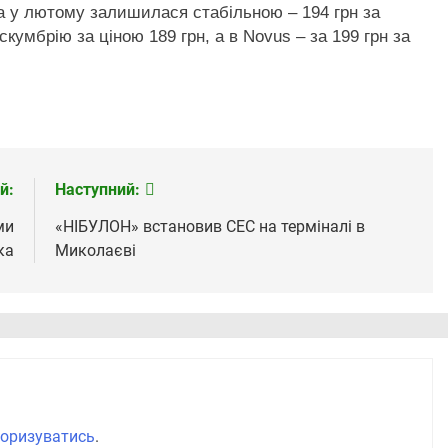
на у лютому залишилася стабільною – 194 грн за
кумбрію за ціною 189 грн, а в Novus – за 199 грн за
й:
Наступний:
ми
«НІБУЛОН» встановив СЕС на терміналі в
ка
Миколаєві
оризуватись
.