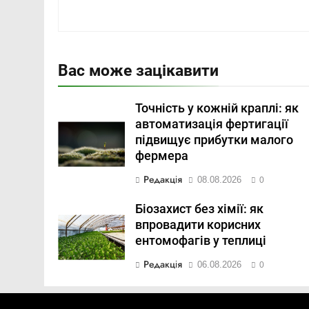
Вас може зацікавити
Точність у кожній краплі: як
автоматизація фертигації
підвищує прибутки малого
фермера
Редакція
08.08.2026
0
Біозахист без хімії: як
впровадити корисних
ентомофагів у теплиці
Редакція
06.08.2026
0