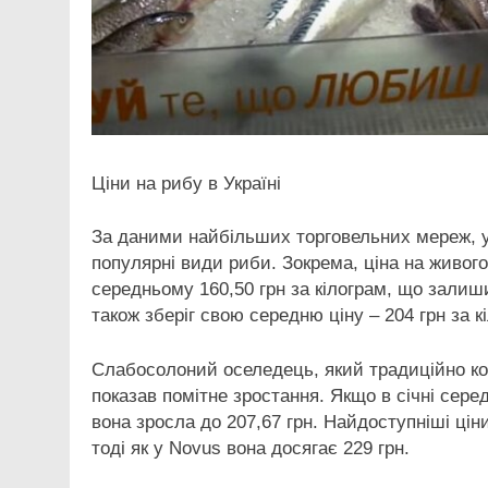
Ціни на рибу в Україні
За даними найбільших торговельних мереж, у
популярні види риби. Зокрема, ціна на живог
середньому 160,50 грн за кілограм, що залиш
також зберіг свою середню ціну – 204 грн за к
Слабосолоний оселедець, який традиційно ко
показав помітне зростання. Якщо в січні серед
вона зросла до 207,67 грн. Найдоступніші цін
тоді як у Novus вона досягає 229 грн.