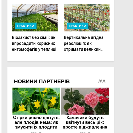
фертигації підвищує
врожаю в малих
прибутки малого
господарствах
фермера
ПРАКТИКИ
ПРАКТИКИ
Біозахист без хімії: як
Вертикальна ягідна
впровадити корисних
революція: як
ентомофагів у теплиці
отримати великий
врожай на
мінімальній площі