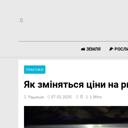
Перейти
до
вмісту
🚜 ЗЕМЛЯ
🌽 РОС
ПРАКТИКИ
Як зміняться ціни на р
0
Редакція
07.02.2025
1 Mins