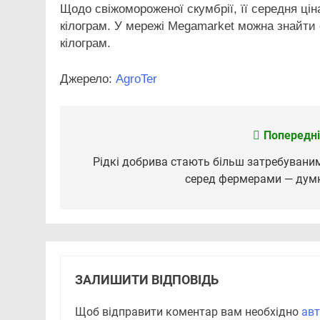
Щодо свіжомороженої скумбрії, її середня ці
кілограм. У мережі Megamarket можна знайти с
кілограм.
Джерело:
АgroTer
Попередні
Навігація
записів
Рідкі добрива стають більш затребувани
серед фермерами — дум
ЗАЛИШИТИ ВІДПОВІДЬ
Щоб відправити коментар вам необхідно
авт