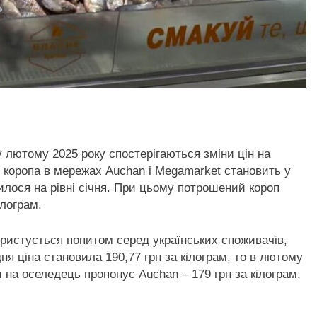
 лютому 2025 року спостерігаються зміни цін на
о коропа в мережах Auchan і Megamarket становить у
илося на рівні січня. При цьому потрошений короп
ілограм.
ристується попитом серед українських споживачів,
ня ціна становила 190,77 грн за кілограм, то в лютому
и на оселедець пропонує Auchan – 179 грн за кілограм,