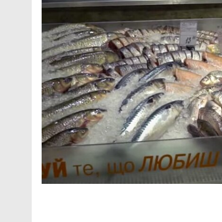
Facebook
Telegram
Viber
X
Copy
Print
Link