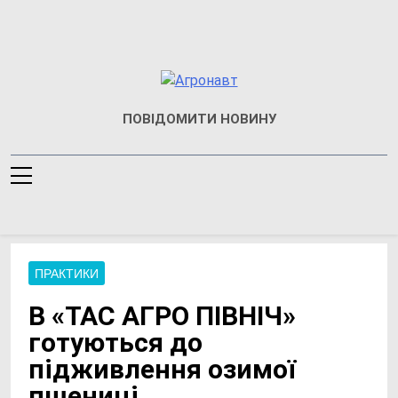
Перейти
до
вмісту
Агронавт
Новини Українського
ПОВІДОМИТИ НОВИНУ
Агробізнесу
ПРАКТИКИ
В «ТАС АГРО ПІВНІЧ»
готуються до
підживлення озимої
пшениці