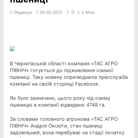
0
Редакція
05.02.2025
1 Mins
Facebook
Telegram
Viber
X
Copy
Print
Link
В Чернігівській області компанія «ТАС АГРО
ПІВНІЧ» готується до підживлення озимої
пшениці. Таку новину оприлюднила пресслужба
компанії на своїй сторінці Facebook.
Як було зазначено, цього року під озиму
пшеницю в компанії відведено 4748 га.
За словами головного агронома «ТАС АГРО
ПІВНІЧ» Андрія Оксюти, стан пшениці
задовільний, вона перебуває на стадії початку