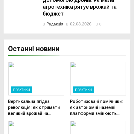
допомогою дронів: як мала
агротехніка рятує врожай та
бюджет
Редакція
02.08.2026
0
Останні новини
ПРАКТИКИ
ПРАКТИКИ
Вертикальна ягідна
Роботизовані помічники:
революція: як отримати
як автономні наземні
великий врожай на
платформи змінюють
мінімальній площі
догляд за органічними
овочами