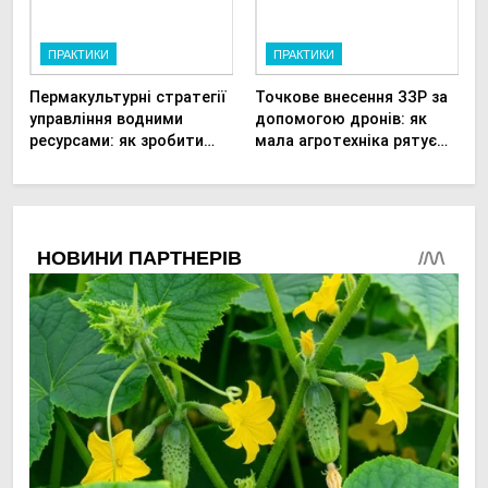
ПРАКТИКИ
ПРАКТИКИ
Пермакультурні стратегії
Точкове внесення ЗЗР за
управління водними
допомогою дронів: як
ресурсами: як зробити
мала агротехніка рятує
мале господарство
врожай та бюджет
стійким до посухи