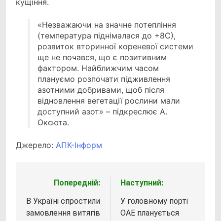
кущіння.
«Незважаючи на значне потепління
(температура піднімалася до +8С),
розвиток вторинної кореневої системи
ще не почався, що є позитивним
фактором. Найближчим часом
плануємо розпочати підживлення
азотними добривами, щоб після
відновлення вегетації рослини мали
доступний азот» – підкреслює А.
Оксюта.
Джерело:
АПК-Інформ
Попередній:
Наступний:
Навігація
записів
В Україні спростили
У головному порті
замовлення витягів
ОАЕ планується