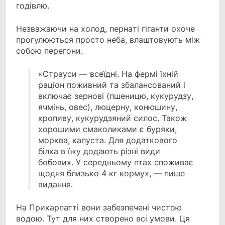
годівлю.
Незважаючи на холод, перна­ті гіганти охоче
прогулюються просто неба, влаштовують між
собою перего­ни.
«Страуси — всеїдні. На фермі їхній
раціон поживний та збалансований і
включає зернові (пшеницю, кукурудзу,
ячмінь, овес), люцерну, конюшину,
кро­пиву, кукурудзяний силос. Також
хоро­шими смаколиками є буряки,
морква, капуста. Для додаткового
білка в їжу додають різні види
бобових. У серед­ньому птах споживає
щодня близько 4 кг корму», — пише
видання.
На Прикар­патті вони забезпечені чистою
водою. Тут для них створено всі умови. Ця