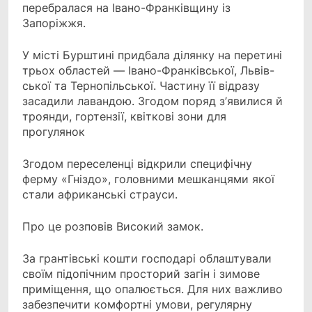
перебралася на Івано-Франківщину із
Запоріжжя.
У місті Бурштині придбала ді­лянку на перетині
трьох областей — Івано-Франківської, Львів­
ської та Тернопільської. Частину її від­разу
засадили лавандою. Згодом поряд з’явилися й
троянди, гортензії, квіткові зони для
прогулянок
Згодом переселенці відкрили специ­фічну
ферму «Гніздо», головними меш­канцями якої
стали африканські страу­си.
Про це розповів Високий замок.
За грантівські кошти господарі об­лаштували
своїм підопічним просторий загін і зимове
приміщення, що опалю­ється. Для них важливо
забезпечити комфортні умови, регулярну