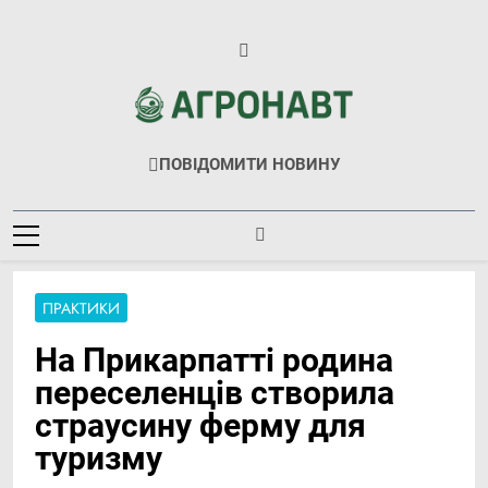
Перейти
до
вмісту
Агронавт
Новини Українського Агробізнесу
ПОВІДОМИТИ НОВИНУ
ПРАКТИКИ
На Прикарпатті родина
переселенців створила
страусину ферму для
туризму