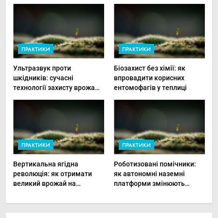
ПРАКТИКИ
ПРАКТИКИ
Ультразвук проти
Біозахист без хімії: як
шкідників: сучасні
впровадити корисних
технології захисту врожаю
ентомофагів у теплиці
в малих господарствах
ПРАКТИКИ
ПРАКТИКИ
Вертикальна ягідна
Роботизовані помічники:
революція: як отримати
як автономні наземні
великий врожай на
платформи змінюють
мінімальній площі
догляд за органічними
овочами