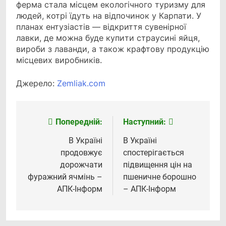
ферма стала місцем екологічного туризму для
лю­дей, котрі їдуть на відпочинок у Кар­пати. У
планах ентузіастів — відкриття сувенірної
лавки, де можна буде купи­ти страусині яйця,
вироби з лаванди, а також крафтову продукцію
місцевих ви­робників.
Джерело:
Zemliak.com
Попередній:
Наступний:
Навігація
записів
В Україні
В Україні
продовжує
спостерігається
дорожчати
підвищення цін на
фуражний ячмінь –
пшеничне борошно
АПК-Інформ
– АПК-Інформ