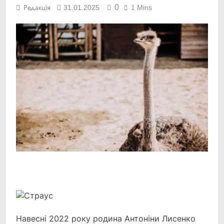
0
Редакція
31.01.2025
1 Mins
Facebook
Telegram
Viber
X
Copy
Print
Link
Навесні 2022 року родина Антоніни Лисенко