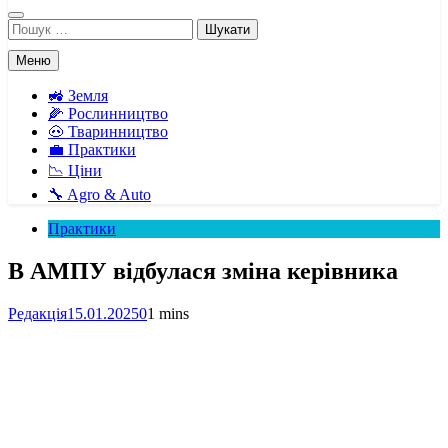
Пошук:
Меню
🚜 Земля
🌽 Рослинництво
🐽 Тваринництво
💼 Практики
📉 Ціни
🔧 Agro & Auto
Практики
В АМПУ відбулася зміна керівника
Редакція
15.01.2025
0
1 mins
Facebook
Telegram