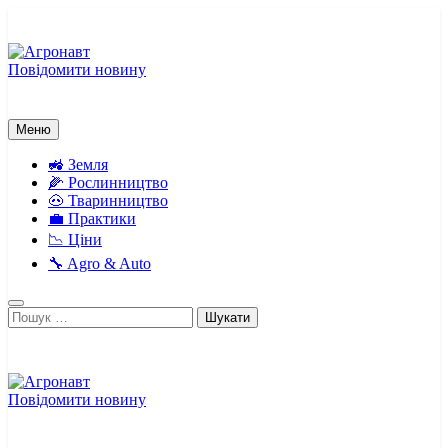
Перейти
до
вмісту
Повідомити новину
Агронавт
Новини українського агробізнесу
Меню
🚜 Земля
🌽 Рослинництво
🐽 Тваринництво
💼 Практики
📉 Ціни
🔧 Agro & Auto
Пошук:
Повідомити новину
Агронавт
Новини українського агробізнесу