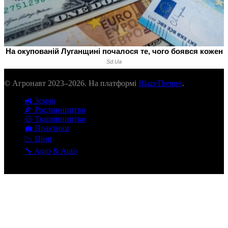
© Агронавт 2023–2026. На платформі
BlazeThemes
.
🚜 Земля
🌽 Рослинництво
🐽 Тваринництво
💼 Практики
📉 Ціни
🔧 Agro & Auto