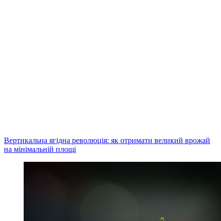
Вертикальна ягідна революція: як отримати великий врожай
на мінімальній площі