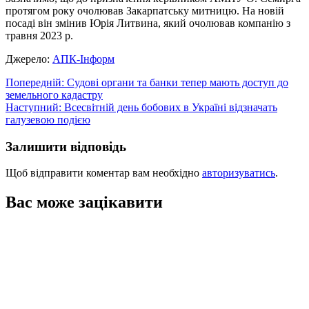
протягом року очолював Закарпатську митницю. На новій
посаді він змінив Юрія Литвина, який очолював компанію з
травня 2023 р.
Джерело:
АПК-Інформ
Навігація
Попередній:
Судові органи та банки тепер мають доступ до
земельного кадастру
записів
Наступний:
Всесвітній день бобових в Україні відзначать
галузевою подією
Залишити відповідь
Щоб відправити коментар вам необхідно
авторизуватись
.
Вас може зацікавити