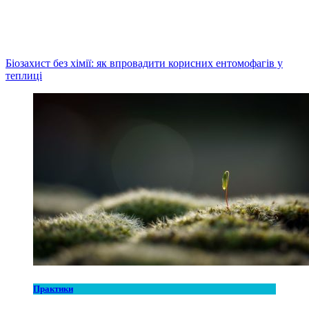
Біозахист без хімії: як впровадити корисних ентомофагів у
теплиці
Практики