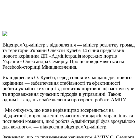
Viber
X
Copy
Link
Print
Віцепрем’єр-міністр з відновлення — міністр розвитку громад
та територій України
Олексій Кулеба 14 січня представив
нового керівника ДП «Адміністрація морських портів
України» Олександра Семиргу. Про це повідомляється на
Facebook-сторінці Мінвідновлення.
Як підкреслив О. Кулеба, серед головних завдань для нового
керівника — забезпечення стабільності та ефективності
роботи українських портів, розвиток портової інфраструктури
та впровадження сучасних підходів в управлінні. Також
одним із завдань є забезпечення прозорості роботи АМПУ.
«Ми очікуємо, що нове керівництво зосередиться на
відкритості, впровадженні сучасних стандартів управління та
посиленні команди, щоб робота Адміністрації була зрозумілою
для кожного», — підкреслив віцепрем’єр-міністр.
Зазначимо, що до призначення керівником АМПУ О. Семирга