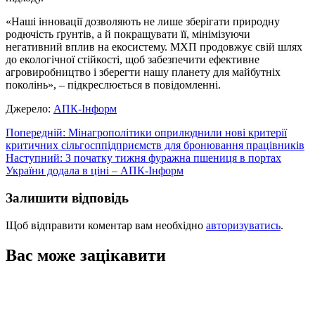
«Наші інновації дозволяють не лише зберігати природну
родючість ґрунтів, а й покращувати її, мінімізуючи
негативний вплив на екосистему. МХП продовжує свій шлях
до екологічної стійкості, щоб забезпечити ефективне
агровиробництво і зберегти нашу планету для майбутніх
поколінь», – підкреслюється в повідомленні.
Джерело:
АПК-Інформ
Навігація
Попередній:
Мінагрополітики оприлюднили нові критерії
критичних сільгосппідприємств для бронювання працівників
записів
Наступний:
З початку тижня фуражна пшениця в портах
України додала в ціні – АПК-Інформ
Залишити відповідь
Щоб відправити коментар вам необхідно
авторизуватись
.
Вас може зацікавити