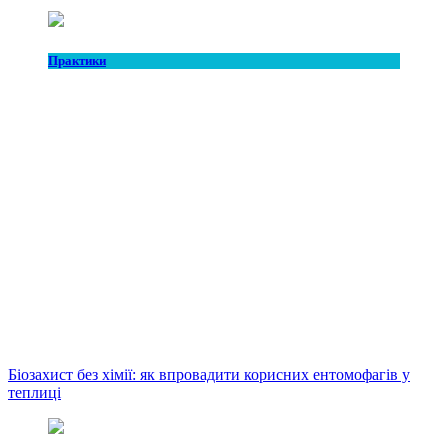
Практики
Біозахист без хімії: як впровадити корисних ентомофагів у
теплиці