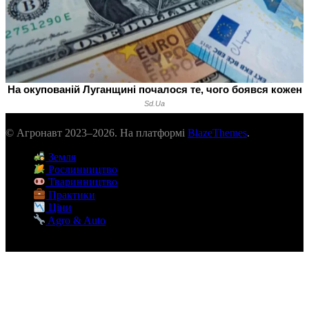
© Агронавт 2023–2026. На платформі
BlazeThemes
.
Земля
Рослинництво
Тваринництво
Практики
Ціни
Agro & Auto