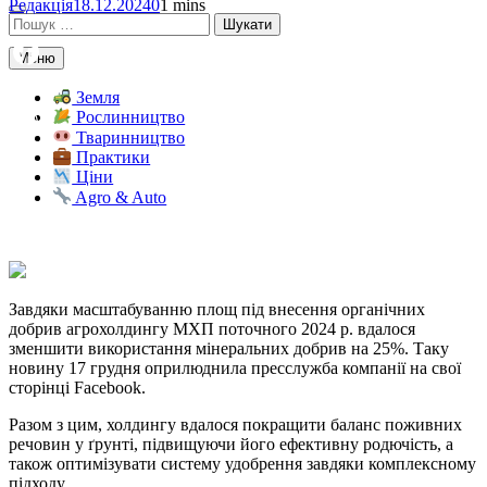
Редакція
18.12.2024
0
1 mins
Пошук:
Меню
Facebook
Земля
Рослинництво
Telegram
Тваринництво
Viber
Практики
Ціни
X
Agro & Auto
Copy
Link
Print
Завдяки масштабуванню площ під внесення органічних
добрив агрохолдингу МХП поточного 2024 р.
вдалося
зменшити використання мінеральних добрив на 25%. Таку
новину 17 грудня оприлюднила пресслужба компанії на свої
сторінці Facebook.
Разом з цим, холдингу вдалося покращити баланс поживних
речовин у ґрунті, підвищуючи його ефективну родючість, а
також оптимізувати систему удобрення завдяки комплексному
підходу.