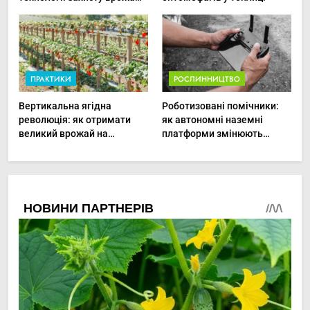
в малих господарствах
ПРАКТИКИ
РОСЛИННИЦТВО
Вертикальна ягідна
Роботизовані помічники:
революція: як отримати
як автономні наземні
великий врожай на
платформи змінюють
мінімальній площі
догляд за органічними
овочами