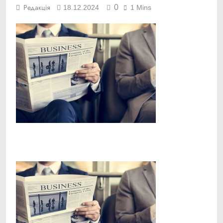
0
Редакція
18.12.2024
1 Mins
Facebook
Telegram
Viber
X
Copy
Print
Link