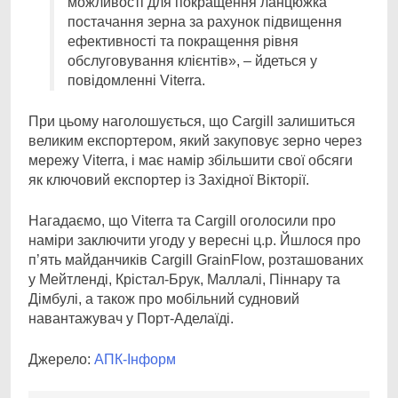
можливості для покращення ланцюжка
постачання зерна за рахунок підвищення
ефективності та покращення рівня
обслуговування клієнтів», – йдеться у
повідомленні Viterra.
При цьому наголошується, що Cargill залишиться
великим експортером, який закуповує зерно через
мережу Viterra, і має намір збільшити свої обсяги
як ключовий експортер із Західної Вікторії.
Нагадаємо, що Viterra та Cargill оголосили про
наміри заключити угоду у вересні ц.р. Йшлося про
п’ять майданчиків Cargill GrainFlow, розташованих
у Мейтленді, Крістал-Брук, Маллалі, Піннару та
Дімбулі, а також про мобільний судновий
навантажувач у Порт-Аделаїді.
Джерело:
АПК-Інформ