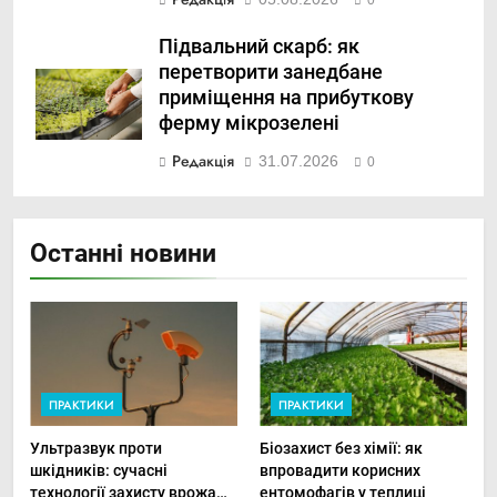
0
Підвальний скарб: як
перетворити занедбане
приміщення на прибуткову
ферму мікрозелені
Редакція
31.07.2026
0
Останні новини
ПРАКТИКИ
ПРАКТИКИ
Ультразвук проти
Біозахист без хімії: як
шкідників: сучасні
впровадити корисних
технології захисту врожаю
ентомофагів у теплиці