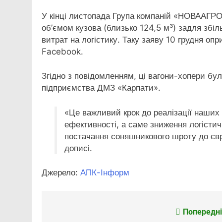
У кінці листопада Група компаній «НОВААГРО
об’ємом кузова (близько 124,5 м³) задля збі
витрат на логістику. Таку заяву 10 грудня оп
Facebook.
Згідно з повідомленням, ці вагони-хопери б
підприємства ДМЗ «Карпати».
«Це важливий крок до реалізації наших 
ефективності, а саме зниження логістич
постачання соняшникового шроту до євр
дописі.
Джерело:
АПК-Інформ
Попередні
Навігація