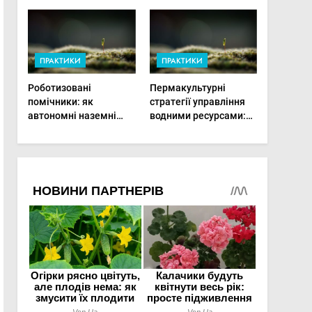
врожай на
мінімальній площі
ПРАКТИКИ
ПРАКТИКИ
Роботизовані
Пермакультурні
помічники: як
стратегії управління
автономні наземні
водними ресурсами:
платформи змінюють
як зробити мале
догляд за органічними
господарство стійким
овочами
до посухи