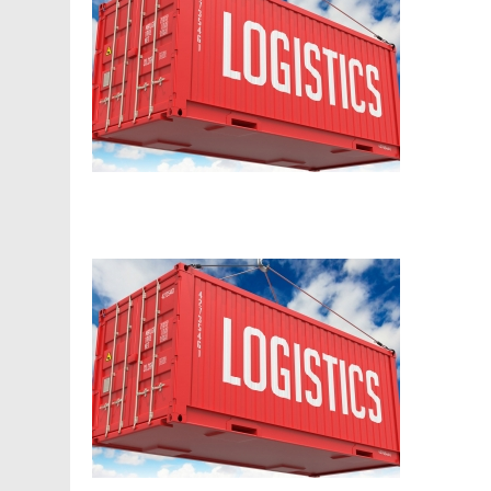
Facebook
Telegram
Viber
X
Copy
Print
Link