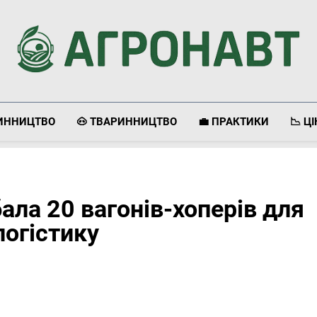
Агронавт
Новини Українського Агробізнесу
ЛИННИЦТВО
🐽 ТВАРИННИЦТВО
💼 ПРАКТИКИ
📉 Ц
ла 20 вагонів-хоперів для
логістику