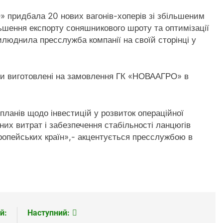
» придбала 20 нових вагонів-хоперів зі
збільшеним
льшення експорту соняшникового шроту та оптимізації
рилюднила пресслужба компанії на своїй сторінці у
ули виготовлені на замовлення ГК «НОВААГРО» в
планів щодо інвестицій у розвиток операційної
них витрат і забезпечення стабільності ланцюгів
опейських країн»,- акцентується пресслужбою в
й:
Наступний: