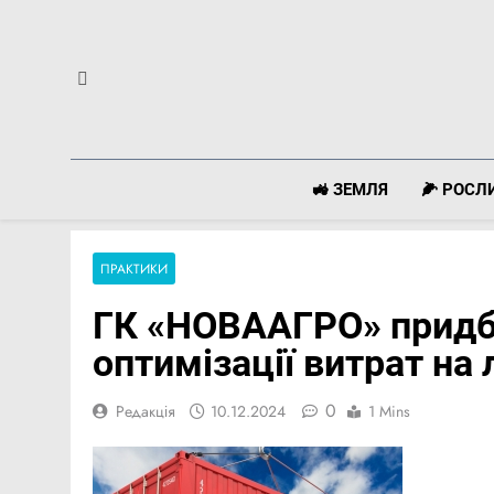
Перейти
до
вмісту
🚜 ЗЕМЛЯ
🌽 РОС
ПРАКТИКИ
ГК «НОВААГРО» придба
оптимізації витрат на 
0
Редакція
10.12.2024
1 Mins