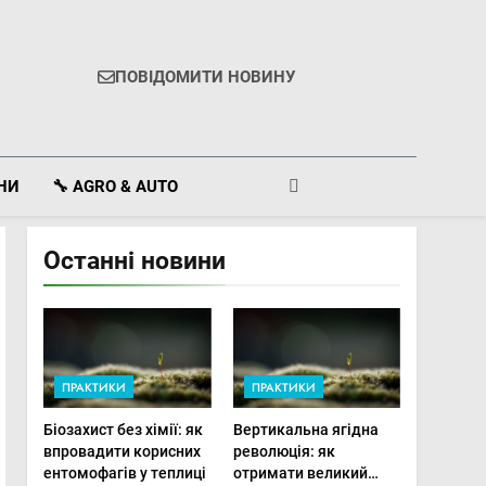
ПОВІДОМИТИ НОВИНУ
ІНИ
🔧 AGRO & AUTO
Останні новини
ПРАКТИКИ
ПРАКТИКИ
Біозахист без хімії: як
Вертикальна ягідна
впровадити корисних
революція: як
ентомофагів у теплиці
отримати великий