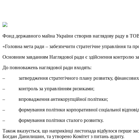
X
Copy
Link
Print
Фонд державного майна України створив наглядову раду в Т
«Головна мета ради – забезпечити стратегічне управління та пр
Основним завданням Наглядової ради є здійснення контролю за 
До повноважень наглядової ради входять:
– затвердження стратегічного плану розвитку, фінансових т
– контроль за управлінням ризиками;
– впровадження антикорупційної політики;
– формування політики корпоративної соціальної відповід
– формування політики сталого розвитку.
Також вказується, що наприкінці листопада відбулося перше зас
Богдан Данилишин, та утворено Комітет з питань аудиту.