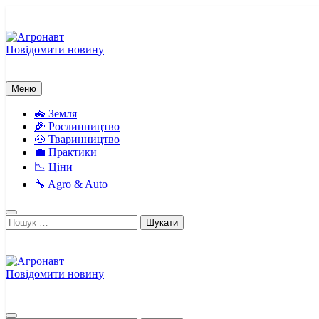
Перейти
до
вмісту
Повідомити новину
Агронавт
Новини українського агробізнесу
Меню
🚜 Земля
🌽 Рослинництво
🐽 Тваринництво
💼 Практики
📉 Ціни
🔧 Agro & Auto
Пошук:
Повідомити новину
Агронавт
Новини українського агробізнесу