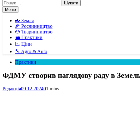
Пошук:
Меню
🚜 Земля
🌽 Рослинництво
🐽 Тваринництво
💼 Практики
📉 Ціни
🔧 Agro & Auto
Практики
ФДМУ створив наглядову раду в Земел
Редакція
09.12.2024
0
1 mins
Facebook
Telegram
Viber