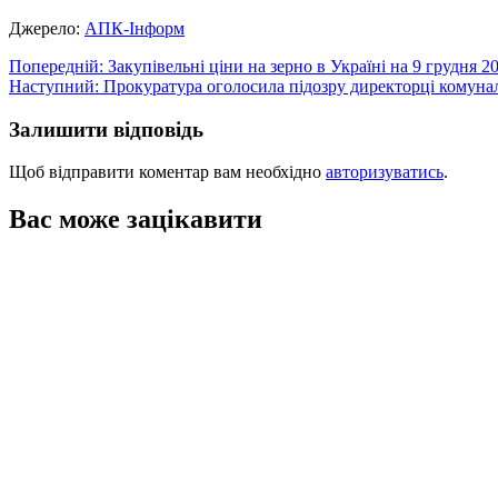
Джерело:
АПК-Інформ
Навігація
Попередній:
Закупівельні ціни на зерно в Україні на 9 грудня 2
Наступний:
Прокуратура оголосила підозру директорці комуна
записів
Залишити відповідь
Щоб відправити коментар вам необхідно
авторизуватись
.
Вас може зацікавити