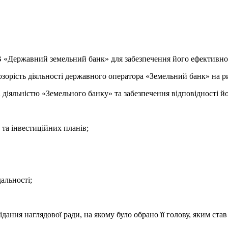
ОВ «Державний земельний банк»
для забезпечення його ефективн
озорість діяльності державного оператора «Земельний банк» на ри
діяльністю «Земельного банку» та забезпечення відповідності йо
а інвестиційних планів;
альності;
ідання наглядової ради, на якому було обрано її голову, яким ст