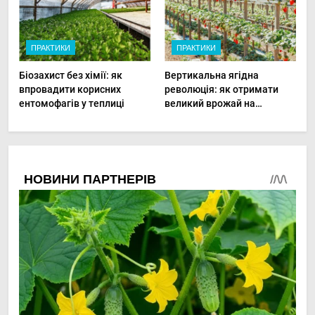
ПРАКТИКИ
ПРАКТИКИ
Біозахист без хімії: як
Вертикальна ягідна
впровадити корисних
революція: як отримати
ентомофагів у теплиці
великий врожай на
мінімальній площі