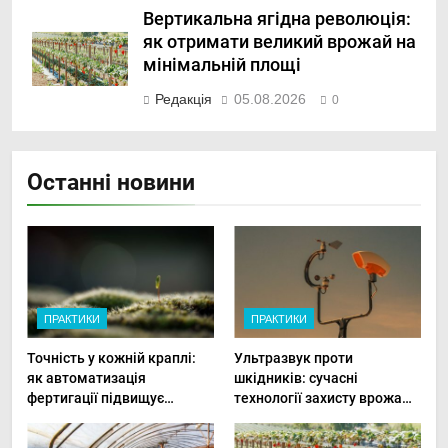
Вертикальна ягідна революція:
як отримати великий врожай на
мінімальній площі
Редакція
05.08.2026
0
Останні новини
ПРАКТИКИ
ПРАКТИКИ
Точність у кожній краплі:
Ультразвук проти
як автоматизація
шкідників: сучасні
фертигації підвищує
технології захисту врожаю
прибутки малого фермера
в малих господарствах