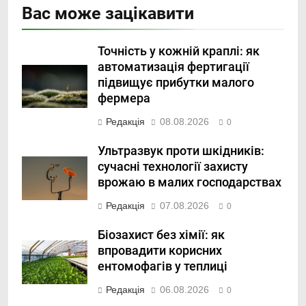
Вас може зацікавити
Точність у кожній краплі: як
автоматизація фертигації
підвищує прибутки малого
фермера
Редакція
08.08.2026
0
Ультразвук проти шкідників:
сучасні технології захисту
врожаю в малих господарствах
Редакція
07.08.2026
0
Біозахист без хімії: як
впровадити корисних
ентомофагів у теплиці
Редакція
06.08.2026
0