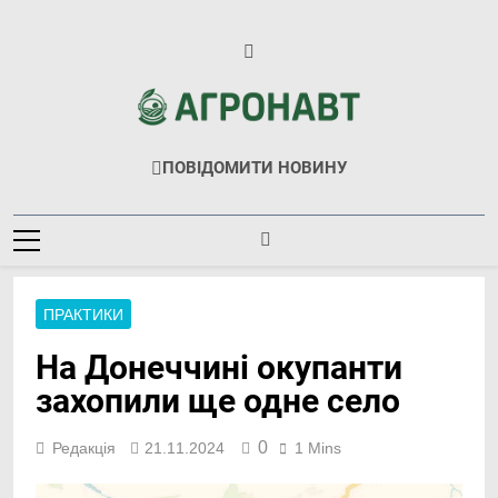
Перейти
до
вмісту
Агронавт
Новини Українського Агробізнесу
ПОВІДОМИТИ НОВИНУ
ПРАКТИКИ
На Донеччині окупанти
захопили ще одне село
0
Редакція
21.11.2024
1 Mins