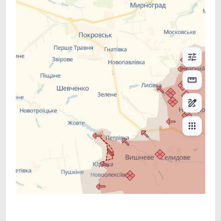
Facebook
Telegram
Viber
X
Copy
Print