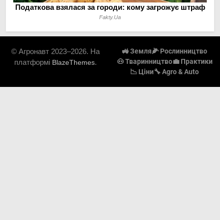
© Агронавт 2023–2026. На
🚜 Земля
🌽 Рослинництво
🐽 Тваринництво
💼 Практики
платформі
.
BlazeThemes
📉 Ціни
🔧 Agro & Auto