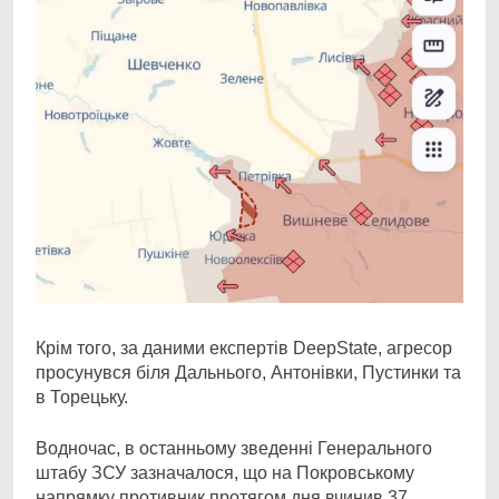
Крім того, за даними експертів DeepState, агресор
просунувся біля Дальнього, Антонівки, Пустинки та
в Торецьку.
Водночас, в останньому зведенні Генерального
штабу ЗСУ зазначалося, що на Покровському
напрямку противник протягом дня вчинив 37