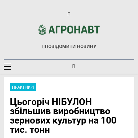
Перейти
до
вмісту
Агронавт
Новини Українського Агробізнесу
ПОВІДОМИТИ НОВИНУ
ПРАКТИКИ
Цьогоріч НІБУЛОН
збільшив виробництво
зернових культур на 100
тис. тонн