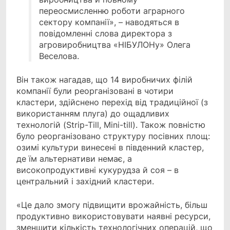
переосмисленню роботи аграрного
сектору компанії», – наводяться в
повідомленні слова директора з
агровиробництва «НІБУЛОНу» Олега
Веселова.
Він також нагадав, що 14 виробничих філій
компанії були реорганізовані в чотири
кластери, здійснено перехід від традиційної (з
використанням плуга) до ощадливих
технологій (Strip-Till, Mini-till). Також повністю
було реорганізовано структуру посівних площ:
озимі культури винесені в південний кластер,
де їм альтернативи немає, а
високопродуктивні кукурудза й соя – в
центральний і західний кластери.
«Це дало змогу підвищити врожайність, більш
продуктивно використовувати наявні ресурси,
зменшити кількість технологічних операцій, що