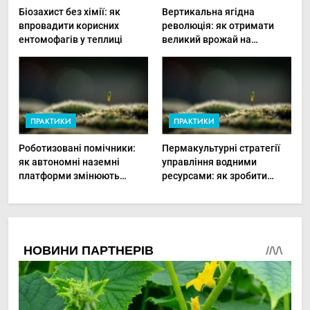
Біозахист без хімії: як
Вертикальна ягідна
впровадити корисних
революція: як отримати
ентомофагів у теплиці
великий врожай на
мінімальній площі
ПРАКТИКИ
ПРАКТИКИ
Роботизовані помічники:
Пермакультурні стратегії
як автономні наземні
управління водними
платформи змінюють
ресурсами: як зробити
догляд за органічними
мале господарство стійким
овочами
до посухи