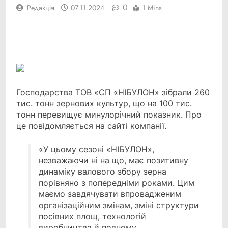
0
Редакція
07.11.2024
1 Mins
Facebook
Telegram
Viber
X
Copy
Print
Link
Господарства ТОВ «СП «НІБУЛОН» зібрали 260
тис. тонн зернових культур, що на 100 тис.
тонн перевищує минулорічний показник. Про
це повідомляється на сайті компанії.
«У цьому сезоні «НІБУЛОН»,
незважаючи ні на що, має позитивну
динаміку валового збору зерна
порівняно з попередніми роками. Цим
маємо завдячувати впровадженим
організаційним змінам, зміні структури
посівних площ, технологій
виробництва й повному