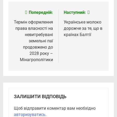
Попередній:
Наступний:
Навігація
записів
Термін оформлення
Українське молоко
права власності на
дорожче за те, що в
невитребувані
країнах Балтії
земельні паї
продовжено до
2028 року –
Мінагрополітики
ЗАЛИШИТИ ВІДПОВІДЬ
Щоб відправити коментар вам необхідно
авторизуватись
.