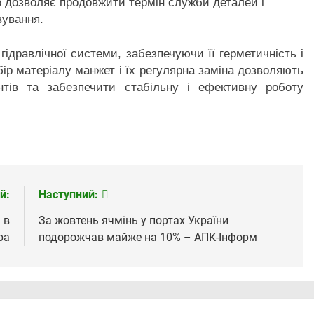
 дозволяє продовжити термін служби деталей і
вування.
гідравлічної системи, забезпечуючи її герметичність і
бір матеріалу манжет і їх регулярна заміна дозволяють
нтів та забезпечити стабільну і ефективну роботу
й:
Наступний:
 в
За жовтень ячмінь у портах України
ра
подорожчав майже на 10% – АПК-Інформ