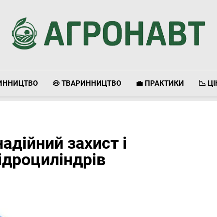
Агронавт
Новини Українського Агробізнесу
ЛИННИЦТВО
🐽 ТВАРИННИЦТВО
💼 ПРАКТИКИ
📉 Ц
адійний захист і
ідроциліндрів