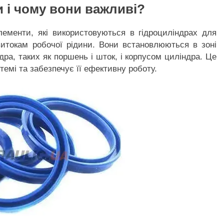
и і чому вони важливі?
ементи, які використовуються в гідроциліндрах для
витокам робочої рідини. Вони встановлюються в зоні
ра, таких як поршень і шток, і корпусом циліндра. Це
емі та забезпечує її ефективну роботу.