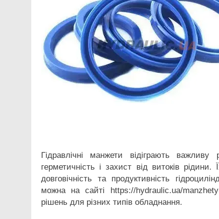
Facebook
Telegram
Viber
X
Copy
Print
Link
Гідравлічні манжети відіграють важливу 
герметичність і захист від витоків рідини.
довговічність та продуктивність гідроцилі
можна на сайті https://hydraulic.ua/manzhe
рішень для різних типів обладнання.