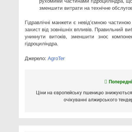
рухомими частинами гідроциліндра, що
зменшити витрати на технічне обслуго
Гідравлічні манжети є невід’ємною частиною 
захист від зовнішніх впливів. Правильний ви
уникнути витоків, зменшити знос компоне
гідроциліндра.
Джерело:
АgroTer
Попередні
Навігація
записів
Ціни на європейську пшеницю знижуються
очікуванні алжирського тенде