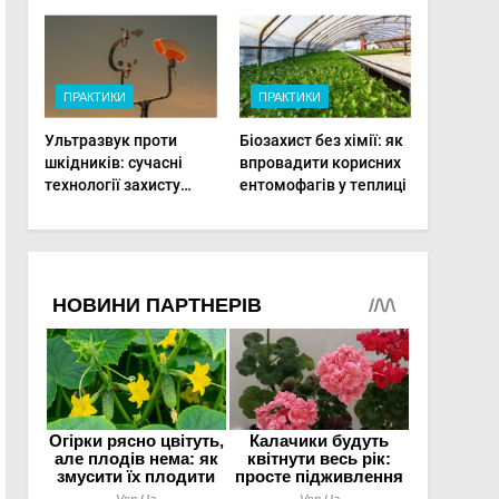
фермерам
фертигації підвищує
діагностувати хвороби
прибутки малого
рослин миттєво
фермера
ПРАКТИКИ
ПРАКТИКИ
Ультразвук проти
Біозахист без хімії: як
шкідників: сучасні
впровадити корисних
технології захисту
ентомофагів у теплиці
врожаю в малих
господарствах