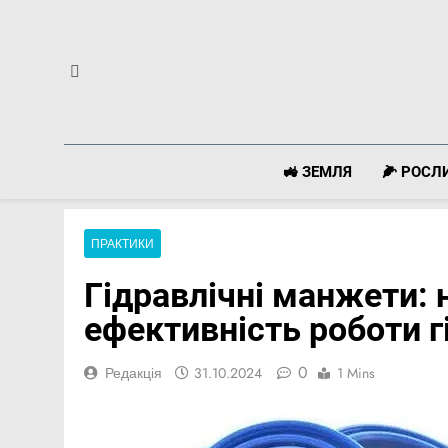
Перейти
до
вмісту
🚜 ЗЕМЛЯ
🌽 РОС
ПРАКТИКИ
Гідравлічні манжети: н
ефективність роботи г
0
Редакція
31.10.2024
1 Mins