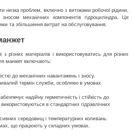
ти низка проблем, включно з витоками робочої рідини,
зносом механічних компонентів гідроциліндра. Це
еми та збільшення витрат на обслуговування.
манжет
і з різних матеріалів і використовуватись для різних
для манжет включають:
істю до механічних навантажень і зносу.
ривалий термін служби, особливо в умовах
безпечує надійну герметичність і стійкість до
о використовуються в стандартних гідравлічних
есивних середовищ і температурних коливань.
емах, що працюють у складних умовах.