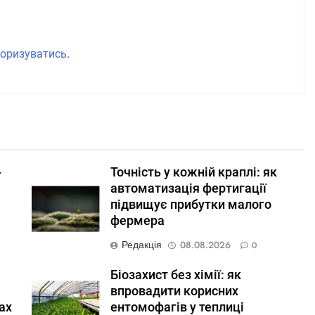
оризуватись
.
-
Точність у кожній краплі: як
автоматизація фертигації
підвищує прибутки малого
фермера
Редакція
08.08.2026
0
Біозахист без хімії: як
впровадити корисних
ах
ентомофагів у теплиці