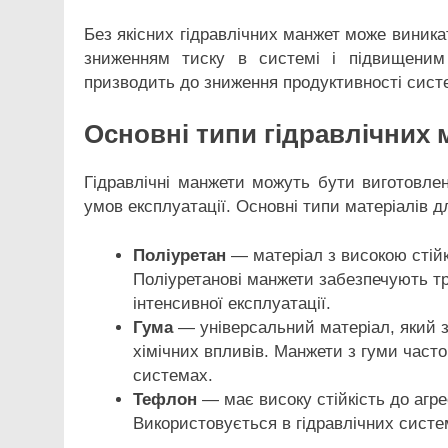
Без якісних гідравлічних манжет може виника
зниженням тиску в системі і підвищеним 
призводить до зниження продуктивності сист
Основні типи гідравлічних 
Гідравлічні манжети можуть бути виготовлен
умов експлуатації. Основні типи матеріалів 
Поліуретан
— матеріал з високою стійк
Поліуретанові манжети забезпечують т
інтенсивної експлуатації.
Гума
— універсальний матеріал, який за
хімічних впливів. Манжети з гуми част
системах.
Тефлон
— має високу стійкість до агр
Використовується в гідравлічних сист