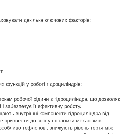
аховувати декілька ключових факторів:
ет
х функцій у роботі гідроциліндрів:
токам робочої рідини з гідроциліндра, що дозволяє
 і забезпечує її ефективну роботу.
щають внутрішні компоненти гідроциліндра від
е призвести до зносу і поломки механізмів.
 особливо тефлонові, знижують рівень тертя між