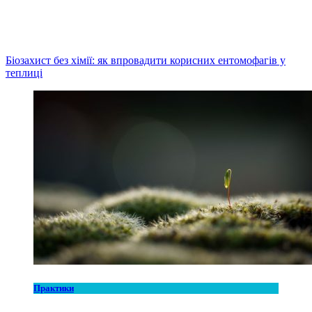
Біозахист без хімії: як впровадити корисних ентомофагів у
теплиці
Практики