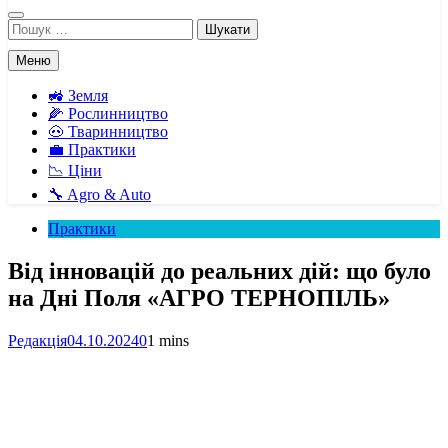
Пошук:
Меню
🚜 Земля
🌽 Рослинництво
🐽 Тваринництво
💼 Практики
📉 Ціни
🔧 Agro & Auto
Практики
Від інновацій до реальних дій: що було
на Дні Поля «АГРО ТЕРНОПІЛЬ»
Редакція
04.10.2024
0
1 mins
Facebook
Telegram