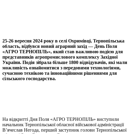
Viber
X
Copy
Link
Print
25-26 вересня 2024 року в селі Охримівці, Тернопільська
область, відбувся новий аграрний захід —
День Поля
«АГРО ТЕРНОПІЛЬ», який став важливою подією для
представників агропромислового комплексу Західної
України. Подія зібрала більше 1800 відвідувачів, які мали
можливість ознайомитися з передовими технологіями,
сучасною технікою та інноваційними рішеннями для
сільського господарства.
На відкритті Дня Поля «АГРО ТЕРНОПІЛЬ» виступили
начальник Тернопільської обласної військової адміністрації
В’ячеслав Негода, перший заступник голови Тернопільської