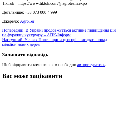
TikTok –
https://www.tiktok.com/@agroteam.expo
Детальніше: +38 073 000 4 999
Джерело:
АgroTer
Навігація
Попередній:
В Україні продовжується активне підвищення цін
на фуражну кукурудзу – АПК-Інформ
записів
Наступний:
У лісах Полтавщини цьогоріч висадять понад
мільйон нових дерев
Залишити відповідь
Щоб відправити коментар вам необхідно
авторизуватись
.
Вас може зацікавити