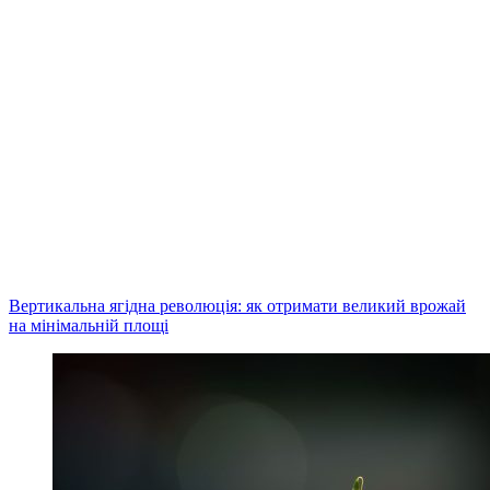
Вертикальна ягідна революція: як отримати великий врожай
на мінімальній площі