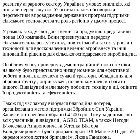
розвитку аграрного сектору України в умовах викликів, які
постали перед галуззю. Учасники також обговорили
перспективи впровадження державних програм підтримки
сільського господарства та роль регіонів у цьому процесі.
У рамках заходу свої досягнення та продукцію представили
понад 100 компаній. Вони презентували передову
сільськогосподарську техніку, новітні засоби захисту рослин,
технології для вдосконалення ведення агробізнесу та інші
інноваційні рішення для сільськогосподарського виробництва.
Особливу увагу привернув демонстраційний показ техніки,
на якому було представлено низку новинок для ефективної
роботи в полі, включаючи сучасні трактори, обладнання для
обробки ґрунту , оприскувачі, посівні комплекси і багато
іншого. Відвідувачі мали змогу побачити техніку в дії, оцінити
її продуктивність та ефективність.
Також під час заходу відбулася благодійна лотерея,
організована з метою підтримки Збройних Сил України.
Завдяки лотереї було зібрано 64 500 грн. Тому за допомогою
всіх учасників, відвідувачі , AGRO TEAM, а також Негоди
В’ячеслава Андроновича та Устенка Віктора
Володимировича
було придбано дрон DJI Matrice 30T для 59
окремої мотопіхотної бригади ім. Якова Гандзюка.