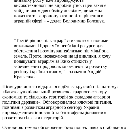
динаміку росту, вже впроваджують
високотехнологічне виробництво, і цей захід є
майданчиком для обміну досвідом, де можна
показати та запропонувати новітні рішення в
аграрній сфері,» – додав Володимир Болєщук.
“Третій рік поспіль аграрії стикаються з новими
викликами. Щороку їм необхідні ресурси для
обстеження і розмінуванняблизько пів мільйона
земель. Проте, незважаючи на ці виклики, я хочу
подякувати аграріям за їхню стійкість у
забезпеченні продовольчої безпеки та розвитку
регіону і країни загалом,” – зазначив Андрій
Кравченко.
Після урочистого відкриття відбувся круглий стіл на тему:
«Багатофункціональний розвиток аграрного сектору
економіки та сільських територій як складова аграрної
політики держави». Обговорювалися ключові питання,
пов’язані з розвитком аграрного сектору України,
впровадженням інновацій та багатофункціональним
розвитком сільських територій.
Основною темою обговорення було пошук шляхів стабільного