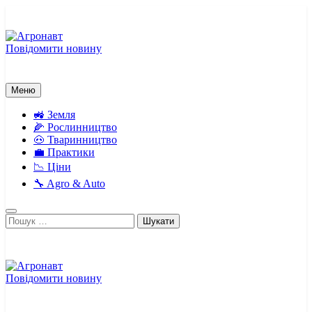
Перейти
до
вмісту
Повідомити новину
Агронавт
Новини українського агробізнесу
Меню
🚜 Земля
🌽 Рослинництво
🐽 Тваринництво
💼 Практики
📉 Ціни
🔧 Agro & Auto
Пошук:
Повідомити новину
Агронавт
Новини українського агробізнесу