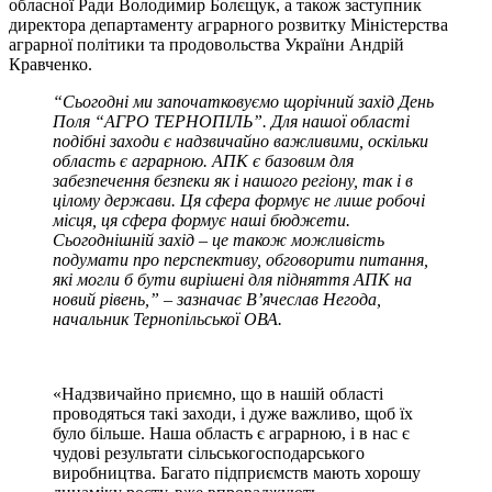
обласної Ради Володимир Болєщук, а також заступник
директора департаменту аграрного розвитку Міністерства
аграрної політики та продовольства України Андрій
Кравченко.
“
Сьогодні ми започатковуємо щорічний захід День
Поля “АГРО ТЕРНОПІЛЬ”. Для нашої області
подібні заходи є надзвичайно важливими, оскільки
область є аграрною. АПК є базовим для
забезпечення безпеки як і нашого регіону, так і в
цілому держави. Ця сфера формує не лише робочі
місця, ця сфера формує наші бюджети.
Сьогоднішній захід – це також можливість
подумати про перспективу, обговорити питання,
які могли б бути вирішені для підняття АПК на
новий рівень,” – зазначає В’ячеслав Негода,
начальник Тернопільської ОВА.
«Надзвичайно приємно, що в нашій області
проводяться такі заходи, і дуже важливо, щоб їх
було більше. Наша область є аграрною, і в нас є
чудові результати сільськогосподарського
виробництва. Багато підприємств мають хорошу