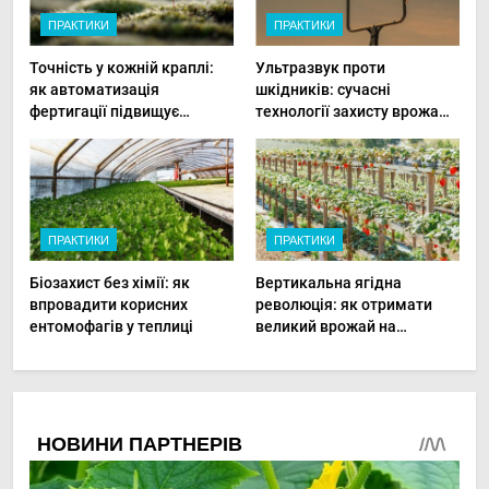
ПРАКТИКИ
ПРАКТИКИ
Точність у кожній краплі:
Ультразвук проти
як автоматизація
шкідників: сучасні
фертигації підвищує
технології захисту врожаю
прибутки малого фермера
в малих господарствах
ПРАКТИКИ
ПРАКТИКИ
Біозахист без хімії: як
Вертикальна ягідна
впровадити корисних
революція: як отримати
ентомофагів у теплиці
великий врожай на
мінімальній площі