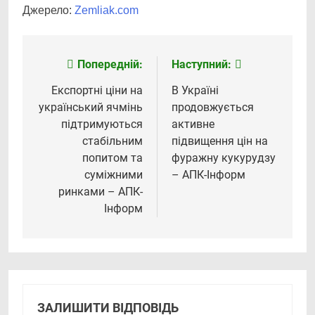
Джерело:
Zemliak.com
Попередній:
Наступний:
Навігація
записів
Експортні ціни на
В Україні
український ячмінь
продовжується
підтримуються
активне
стабільним
підвищення цін на
попитом та
фуражну кукурудзу
суміжними
– АПК-Інформ
ринками – АПК-
Інформ
ЗАЛИШИТИ ВІДПОВІДЬ