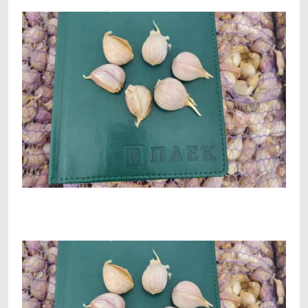
Facebook
Telegram
Viber
X
Copy
Print
Link