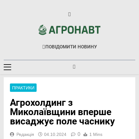
Перейти
до
вмісту
Агронавт
Новини Українського Агробізнесу
ПОВІДОМИТИ НОВИНУ
ПРАКТИКИ
Агрохолдинг з
Миколаївщини вперше
висаджує поле часнику
0
Редакція
04.10.2024
1 Mins