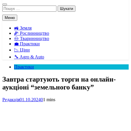
Пошук:
Меню
🚜 Земля
🌽 Рослинництво
🐽 Тваринництво
💼 Практики
📉 Ціни
🔧 Agro & Auto
Практики
Завтра стартують торги на онлайн-
аукціоні “земельного банку”
Редакція
01.10.2024
0
1 mins
Facebook
Telegram