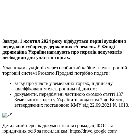
Viber
X
Copy
Link
Print
Завтра, 1 жовтня 2024 року відбудуться перші аукціони з
передачі в суборенду державних с/г
земель. У Фонді
держмайна України нагадують про перелік документів
необхідний для участі в торгах.
Учасникам аукціонів через особистий кабінет в електронній
торговій системі Prozorro.Продажі потрібно подати:
заяву про участь у земельних торгах, підписану
кваліфікованим електронним підписом;
документи, передбачені частиною сьомою статті 137
Земельного кодексу України та додатком 2 до Вимог,
затверджених постановою КМУ від 22.09.2021 № 1013.
Детальний перелік документів для громадян, ФОП та
юридичних осіб за посиланням!
https://drive.google.com/