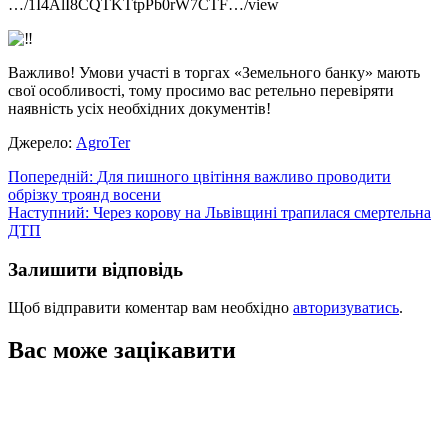
…/1I4AlI8CQTKTtpPb0rW7CTF…/view
Важливо! Умови участі в торгах «Земельного банку» мають
свої особливості, тому просимо вас ретельно перевіряти
наявність усіх необхідних документів!
Джерело:
АgroTer
Навігація
Попередній:
Для пишного цвітіння важливо проводити
обрізку троянд восени
записів
Наступний:
Через корову на Львівщині трапилася смертельна
ДТП
Залишити відповідь
Щоб відправити коментар вам необхідно
авторизуватись
.
Вас може зацікавити