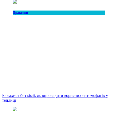
Практики
Біозахист без хімії: як впровадити корисних ентомофагів у
теплиці