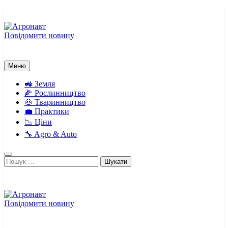
Перейти
до
вмісту
Повідомити новину
Агронавт
Новини українського агробізнесу
Меню
🚜 Земля
🌽 Рослинництво
🐽 Тваринництво
💼 Практики
📉 Ціни
🔧 Agro & Auto
Пошук:
Повідомити новину
Агронавт
Новини українського агробізнесу