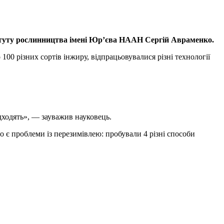
итуту рослинництва імені Юр’єва НААН Сергій Авраменко.
00 різних сортів інжиру, відпрацьовувалися різні технології
дходять», — зауважив науковець.
 є проблеми із перезимівлею: пробували 4 різні способи