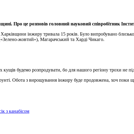
вщині. Про це розповів головний
науковий співробітник Інст
Харківщини інжиру тривала 15 років. Було випробувано близько 1
«Зелено-жовтий»), Магарачський та Харді Чикаго.
х кущів будемо розпродувати, бо для нашого регіону трохи не пі
унті. Обота з вирощування інжиру буде продовжена, хоч поки що
ік з канабісом