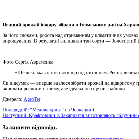
X
Copy
Link
Print
Перший врожай інжиру зібрали в Ізюмському р-ні на Харкі
За його словами, робота над отриманням у кліматичних умовах 
вирощування. В результаті зилишили три сорти — Золотистий (
Фото Сергія Авраменка.
«Ще декілька сортів поки що під питанням. Решту велики
Як підсумок — вперше вдалося зібрати врожай на відкритому ґр
вкривати рослини на зиму, але ідеального ще не знайшли.
Джерело:
АgroTer
Навігація
Попередній:
“Медова криза” на Черкащині
Наступний:
Крафтовики із Закарпаття виготовляють яблучний с
записів
Залишити відповідь