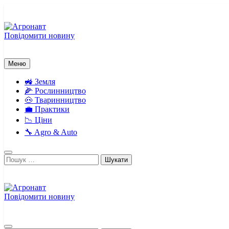
Перейти
до
вмісту
Повідомити новину
Агронавт
Новини українського агробізнесу
Меню
🚜 Земля
🌽 Рослинництво
🐽 Тваринництво
💼 Практики
📉 Ціни
🔧 Agro & Auto
Пошук:
Повідомити новину
Агронавт
Новини українського агробізнесу