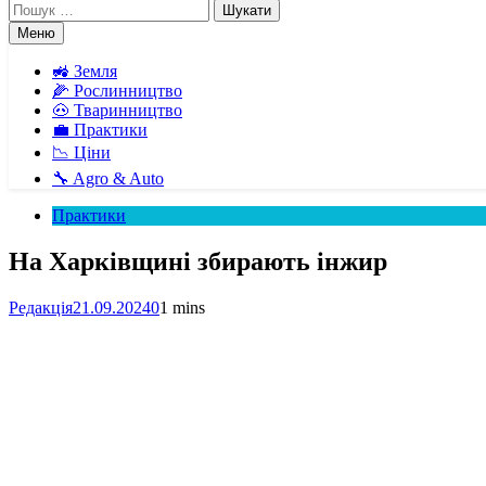
Пошук:
Меню
🚜 Земля
🌽 Рослинництво
🐽 Тваринництво
💼 Практики
📉 Ціни
🔧 Agro & Auto
Практики
На Харківщині збирають інжир
Редакція
21.09.2024
0
1 mins
Facebook
Telegram
Viber