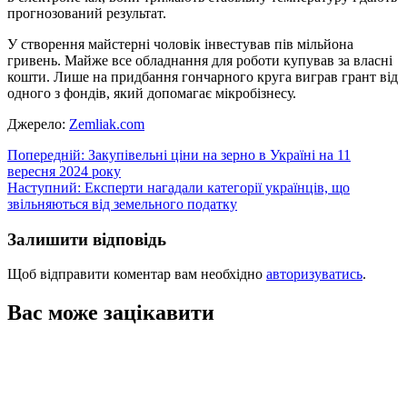
прогнозований результат.
У створення майстерні чоловік інвестував пів мільйона
гривень. Майже все обладнання для роботи купував за власні
кошти. Лише на придбання гончарного круга виграв грант від
одного з фондів, який допомагає мікробізнесу.
Джерело:
Zemliak.com
Навігація
Попередній:
Закупівельні ціни на зерно в Україні на 11
вересня 2024 року
записів
Наступний:
Експерти нагадали категорії українців, що
звільняються від земельного податку
Залишити відповідь
Щоб відправити коментар вам необхідно
авторизуватись
.
Вас може зацікавити