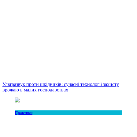
Ультразвук проти шкідників: сучасні технології захисту
врожаю в малих господарствах
Практики