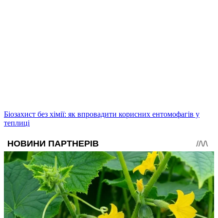
Біозахист без хімії: як впровадити корисних ентомофагів у
теплиці