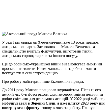
Viber
X
Copy
Link
Print
У селі Григорівка на Хмельниччині вже 13 років працює
авторська гончарня. Засновник —
Микола Величко, за
спеціальністю вчитель фізкультури, виготовив тисячі
авторських горнят, тарілок та іншого посуду.
Ще до російсько-української війни він анонсував амбітний
проєкт: виготовити 10 тис чашок, а на зароблені кошти
побудувати в селі артрезиденцію.
Про роботу майстерні пише Економічна правда.
До 2011 року Микола працював журналістом. Після цього
деякий час був фотографом-фрилансером, знімав весілля та
робив світлини для рекламних агенцій. У 2022 році майстер
мобілізувався в Збройні Сили, а вже влітку 2023 року він
повернувся з фронту
і знову взявся за роботу. Планує не