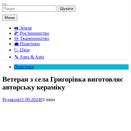
Пошук:
Меню
🚜 Земля
🌽 Рослинництво
🐽 Тваринництво
💼 Практики
📉 Ціни
🔧 Agro & Auto
Практики
Ветеран з села Григорівка виготовляє
авторську кераміку
Редакція
11.09.2024
0
1 mins
Facebook
Telegram