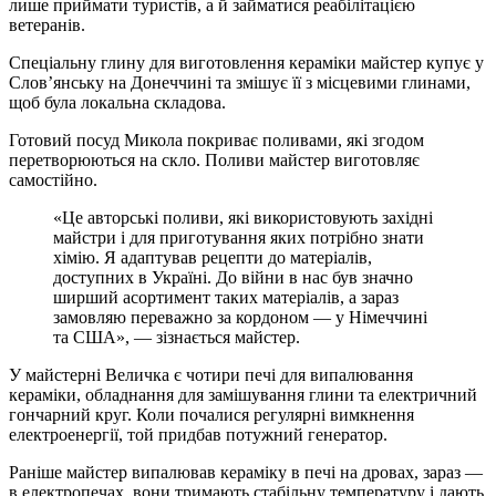
лише приймати туристів, а й займатися реабілітацією
ветеранів.
Спеціальну глину для виготовлення кераміки майстер купує у
Слов’янську на Донеччині та змішує її з місцевими глинами,
щоб була локальна складова.
Готовий посуд Микола покриває поливами, які згодом
перетворюються на скло. Поливи майстер виготовляє
самостійно.
«Це авторські поливи, які використовують західні
майстри і для приготування яких потрібно знати
хімію. Я адаптував рецепти до матеріалів,
доступних в Україні. До війни в нас був значно
ширший асортимент таких матеріалів, а зараз
замовляю переважно за кордоном — у Німеччині
та США», — зізнається майстер.
У майстерні Величка є чотири печі для випалювання
кераміки, обладнання для замішування глини та електричний
гончарний круг. Коли почалися регулярні вимкнення
електроенергії, той придбав потужний генератор.
Раніше майстер випалював кераміку в печі на дровах, зараз —
в електропечах, вони тримають стабільну температуру і дають