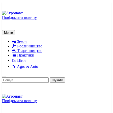
Перейти
до
вмісту
Повідомити новину
Агронавт
Новини українського агробізнесу
Меню
🚜 Земля
🌽 Рослинництво
🐽 Тваринництво
💼 Практики
📉 Ціни
🔧 Agro & Auto
Пошук:
Повідомити новину
Агронавт
Новини українського агробізнесу