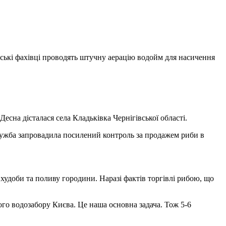
їнські фахівці проводять штучну аерацію водойм для насичення
есна дісталася села Кладьківка Чернігівської області.
ужба запровадила посилений контроль за продажем риби в
удоби та поливу городини. Наразі фактів торгівлі рибою, що
го водозабору Києва. Це наша основна задача. Тож 5-6