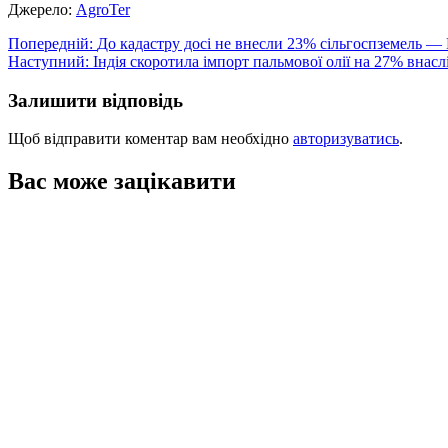
Джерело:
АgroTer
Навігація
Попередній:
До кадастру досі не внесли 23% сільгоспземель 
Наступний:
Індія скоротила імпорт пальмової олії на 27% внасл
записів
Залишити відповідь
Щоб відправити коментар вам необхідно
авторизуватись
.
Вас може зацікавити