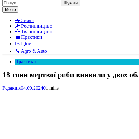
Пошук:
Меню
🚜 Земля
🌽 Рослинництво
🐽 Тваринництво
💼 Практики
📉 Ціни
🔧 Agro & Auto
Практики
18 тонн мертвої риби виявили у двох об
Редакція
04.09.2024
0
1 mins
Facebook
Telegram
Viber