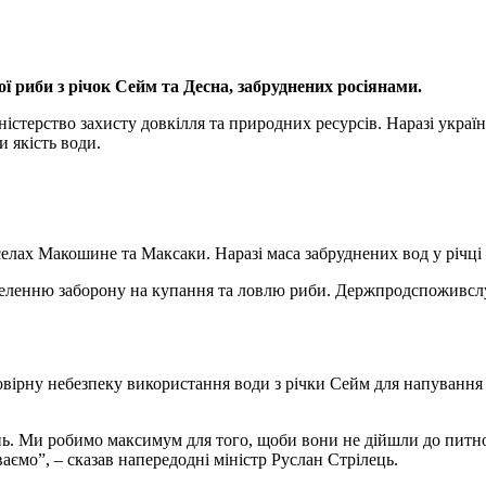
ої риби з річок Сейм та Десна,
забруднених росіянами.
іністерство захисту довкілля та природних ресурсів. Наразі укра
 якість води.
елах Макошине та Максаки. Наразі маса забруднених вод у річці Д
аселенню заборону на купання та ловлю риби. Держпродспоживсл
ірну небезпеку використання води з річки Сейм для напування х
нь. Ми робимо максимум для того, щоби вони не дійшли до питно
аємо”, – сказав напередодні міністр Руслан Стрілець.