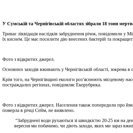
X
Copy
Link
Print
У Сумській та Чернігівській областях зібрали 18 тонн мертв
Триває ліквідація наслідків забруднення річок, повідомили у М
їх киснем. Це має посилити дію внесених бактерій та покращити
Фото з відкритих джерел.
Основних заходів вживають у Чернігівській області, зокрема в с
Крім того, на Чернігівщині екологи розʼяснюють місцевому н
постраждалих регіонах, повідомляє Екорубрика.
Фото з відкритих джерел. Населення також попередили про ймов
померла в річці Сейм, не виявлено.
“Забруднені води рухаються зі швидкістю 20-25 км на де
вересня ми побачимо, чи діють заходи, яких ми зараз вжив