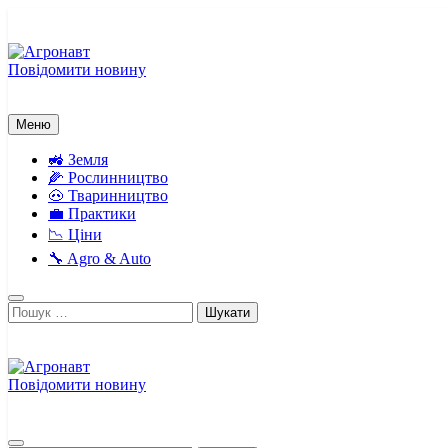
Перейти
до
вмісту
Повідомити новину
Агронавт
Новини українського агробізнесу
Меню
🚜 Земля
🌽 Рослинництво
🐽 Тваринництво
💼 Практики
📉 Ціни
🔧 Agro & Auto
Пошук:
Повідомити новину
Агронавт
Новини українського агробізнесу