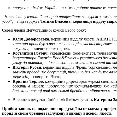
просувати імідж України на міжнародних ринках як поста
“Наявність у компаній нагород професійних конкурсів завжди 
угод”,
– підтверджує
Тетяна Власова, керівниця відділу ма
Серед членів Дегустаційної комісії цього року:
Юлія Домбровська,
керівниця відділу якості, АШАН. Юлія
частина процедур з розвитку товарів власних торговельн
покупки»,
– впевнена експертка.
Костянтин Грубич,
український food-експерт, телеведучий
дегустатора Favorite Food&Drinks – українського дегустац
увагу до новинок, “підсвітлює” споживачам смачні та які
Вікторія Рубан,
керівниця відділу Фреш, торговельної м
завжди проводимо дегустації, тому що для нас дуже важли
мережі»,
– говорить Вікторія.
Крістіна Терлоо,
комерційна директорка мережі спеціаліз
обрати в мережі продукцію тих постачальників, яка най
Завели на полиці нові алкогольні бренди та підписали ко
Вперше в дегустаційній комісії візьме участь
Катерина За
Прийом заявок на подавання продукції на незалежну професій
поряд зі своїм брендом заслужену відзнаку високої якості.