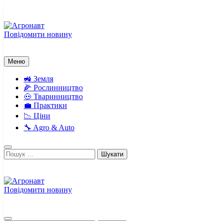
Перейти
до
вмісту
Повідомити новину
Агронавт
Новини українського агробізнесу
Меню
🚜 Земля
🌽 Рослинництво
🐽 Тваринництво
💼 Практики
📉 Ціни
🔧 Agro & Auto
Пошук:
Повідомити новину
Агронавт
Новини українського агробізнесу