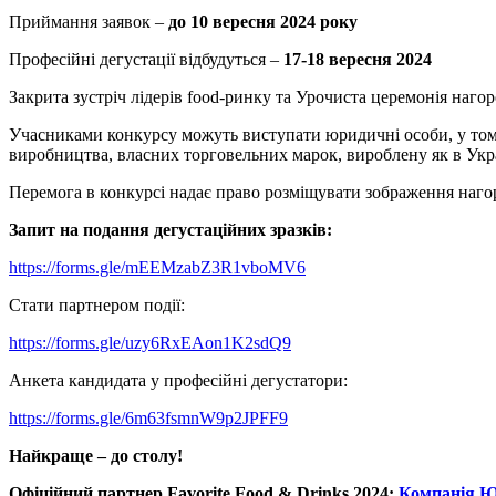
Приймання заявок –
до 10 вересня 2024 року
Професійні дегустації відбудуться –
17-18 вересня 2024
Закрита зустріч лідерів food-ринку та Урочиста церемонія наг
Учасниками конкурсу можуть виступати юридичні особи, у тому
виробництва, власних торговельних марок, вироблену як в Украї
Перемога в конкурсі надає право розміщувати зображення нагор
Запит на подання дегустаційних зразків:
https://forms.gle/mEEMzabZ3R1vboMV6
Стати партнером події:
https://forms.gle/uzy6RxEAon1K2sdQ9
Анкета кандидата у професійні дегустатори:
https://forms.gle/6m63fsmnW9p2JPFF9
Найкраще – до столу!
Офіційний партнер Favorite Food & Drinks 2024:
Компанія Ю