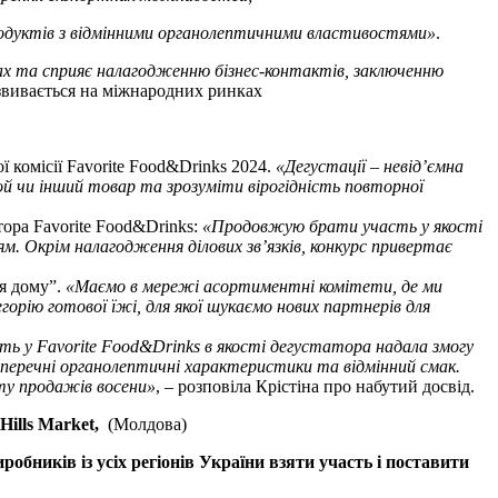
продуктів з відмінними органолептичними властивостями
»
.
ах та сприяє налагодженню бізнес-контактів, заключенню
озвивається на міжнародних ринках
 комісії Favorite Food&Drinks 2024.
«Дегустації – невід’ємна
й чи інший товар та зрозуміти вірогідність повторної
тора Favorite Food&Drinks:
«Продовжую брати участь у якості
ям. Окрім налагодження ділових зв’язків, конкурс привертає
я дому”.
«Маємо в мережі асортиментні комітети, де ми
орію готової їжі, для якої шукаємо нових партнерів для
ь у Favorite Food&Drinks в якості дегустатора надала змогу
перечні органолептичні характеристики та відмінний смак.
рту продажів восени»
, – розповіла Крістіна про набутий досвід.
Hills Market,
(Молдова)
бників із усіх регіонів України взяти участь і поставити