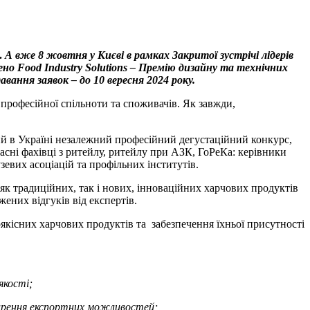
.
А вже
8 жовтня у Києві в рамках Закритої зустрічі лідерів
ено Food Industry Solutions – Премію дизайну та технічних
вання заявок – до 10 вересня 2024 року.
 професійної спільноти та споживачів. Як завжди,
ний в Україні незалежний професійний дегустаційний конкурс,
ласні фахівці з ритейлу, ритейлу при АЗК, ГоРеКа: керівники
зевих асоціацій та профільних інститутів.
як традиційних, так і нових, інноваційних харчових продуктів
ених відгуків від експертів.
якісних харчових продуктів та забезпечення їхньої присутності
якості;
ширення експортних можливостей;