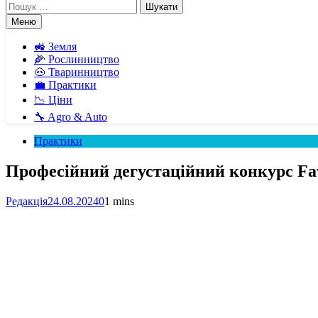
Пошук:
Меню
🚜 Земля
🌽 Рослинництво
🐽 Тваринництво
💼 Практики
📉 Ціни
🔧 Agro & Auto
Практики
Професійний дегустаційний конкурс Fav
Редакція
24.08.2024
0
1 mins
Facebook
Telegram
Viber