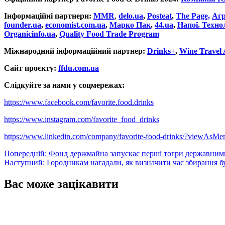
Інформаційні партнери:
MMR
,
delo.ua
,
Posteat
,
The Page,
Аг
founder.ua
,
economist.com.ua
,
Марко Пак
,
44.ua
,
Напої. Технол
Оrganicinfo.ua
,
Quality Food Trade Program
Міжнародний інформаційний партнер:
Drinks+
,
Wine Travel
Сайт проєкту:
ffdu.com.ua
Слідкуйте за нами у соцмережах:
https://www.facebook.com/favorite.food.drinks
https://www.instagram.com/favorite_food_drinks
https://www.linkedin.com/company/favorite-food-drinks/?viewAsMe
Навігація
Попередній:
Фонд держмайна запускає перші тогри державним
Наступний:
Городникам нагадали, як визначити час збирання б
записів
Вас може зацікавити