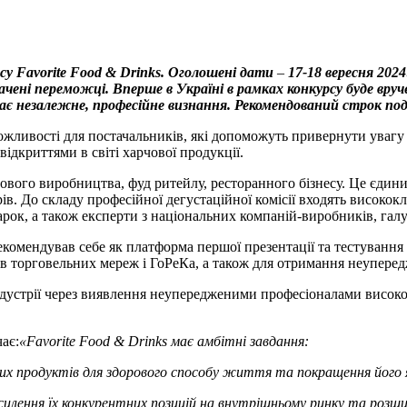
су Favorite Food & Drinks. Оголошені дати
–
17-18 вересня 2024
чені переможці. Вперше в Україні в рамках конкурсу буде вруч
екає незалежне, професійне визнання.
Рекомендований строк пода
можливості для постачальників, які допоможуть привернути увагу
ідкриттями в світі харчової продукції.
арчового виробництва, фуд ритейлу, ресторанного бізнесу. Це єди
ів. До складу професійної дегустаційної комісії входять високок
арок, а також експерти з національних компаній-виробників, галу
комендував себе як платформа першої презентації та тестування 
в торговельних мереж і ГоРеКа, а також для отримання неупередж
ндустрії через виявлення неупередженими професіоналами високо
ає:
«
Favorite Food & Drinks має амбітні завдання:
их продуктів для здорового способу життя та покращення його 
осилення їх конкурентних позицій на внутрішньому ринку та роз