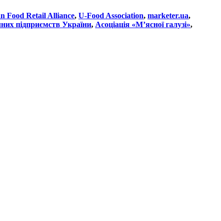
n Food Retail Alliance
,
U-Food Association
,
marketer.ua
,
них підприємств України
,
Асоціація «М’ясної галузі»
,