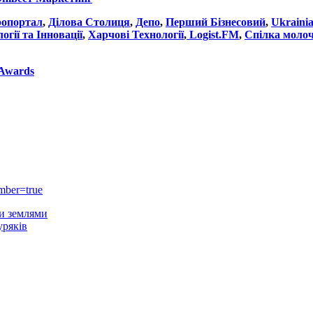
ропортал
,
Ділова Столиця
,
Депо
,
Перший Бізнесовий
,
Ukrainia
огії та Інновації
,
Харчові Технології
,
Logist.FM
,
Спілка молоч
 Awards
mber=true
и землями
уряків