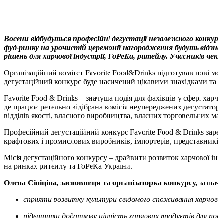
X
Copy
Link
Print
Восени відбудуться професійні дегустації незалежного конкур
фуд-ринку на урочистій церемонії нагородження будуть відзна
рішень для харчової індустрії, ГоРеКа, ритейлу. Учасників ч
Організаційний комітет Favorite Food&Drinks підготував нові 
дегустаційний конкурс буде насичений цікавими знахідками та в
Favorite Food & Drinks – значуща подія для фахівців у сфері х
де працює ретельно відібрана комісія неупереджених дегустатор
відділів якості, власного виробництва, власних торговельних м
Професійний дегустаційний конкурс Favorite Food & Drinks заре
крафтових і промислових виробників, імпортерів, представникі
Місія дегустаційного конкурсу – драйвити розвиток харчової і
на ринках ритейлу та ГоРеКа України.
Олена Сініціна, засновниця та організаторка конкурсу,
зазнач
сприяти розвитку культури свідомого споживання харчов
підвищити додаткову цінність харчових продуктів для п