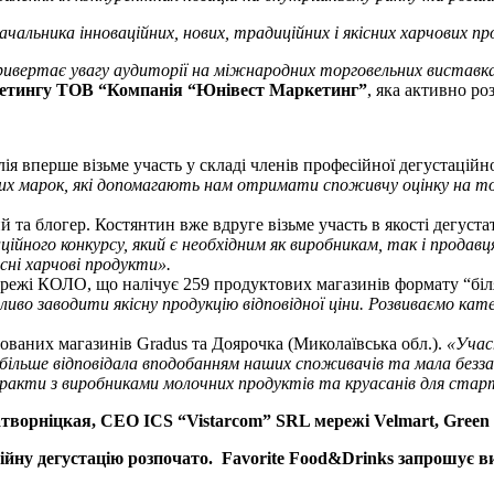
чальника інноваційних, нових, традиційних і якісних харчових 
привертає увагу аудиторії на міжнародних торговельних виставк
ркетингу ТОВ “Компанія “Юнівест Маркетинг”
, яка активно р
 вперше візьме участь у складі членів професійної дегустаційної
их марок, які допомагають нам отримати споживчу оцінку на то
 та блогер. Костянтин вже вдруге візьме участь в якості дегуста
ійного конкурсу, який є необхідним як виробникам, так і продавц
сні харчові продукти».
ережі КОЛО, що налічує 259 продуктових магазинів формату “біл
во заводити якісну продукцію відповідної ціни. Розвиваємо катег
ованих магазинів Gradus та Доярочка (Миколаївська обл.).
«Участ
більше відповідала вподобанням наших споживачів та мала безза
нтракти з виробниками молочних продуктів та круасанів для ста
творніцкая, CEO ICS “Vistarcom” SRL мережі Velmart, Green 
ну дегустацію розпочато. Favorite Food&Drinks запрошує виро