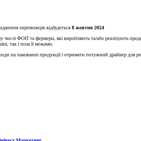
ородження переможців відбудеться
8 жовтня 2024
 числі ФОП та фермери, які виробляють та/або реалізують прод
ні, так і поза її межами.
оди на пакованні продукції і отримати потужний драйвер для ро
нівест Маркетинг