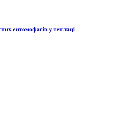
исних ентомофагів у теплиці