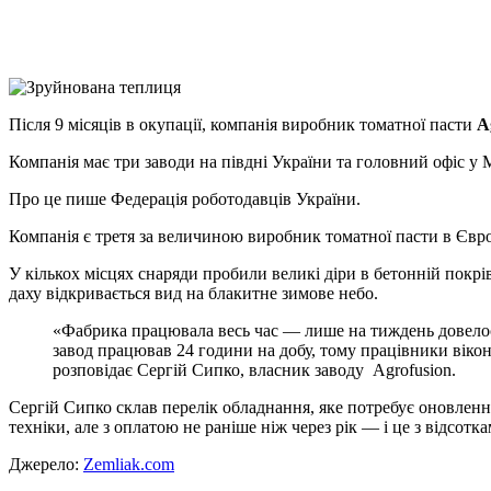
X
Copy
Link
Print
Після 9 місяців в окупації, компанія виробник томатної пасти
A
Компанія має три заводи на півдні України та головний офіс у М
Про це пише Федерація роботодавців України.
Компанія є третя за величиною виробник томатної пасти в Європі
У кількох місцях снаряди пробили великі діри в бетонній покрів
даху відкривається вид на блакитне зимове небо.
«Фабрика працювала весь час — лише на тиждень довелос
завод працював 24 години на добу, тому працівники віко
розповідає Сергій Сипко, власник заводу Agrofusion.
Сергій Сипко склав перелік обладнання, яке потребує оновлення
техніки, але з оплатою не раніше ніж через рік — і це з відсотка
Джерело:
Zemliak.com