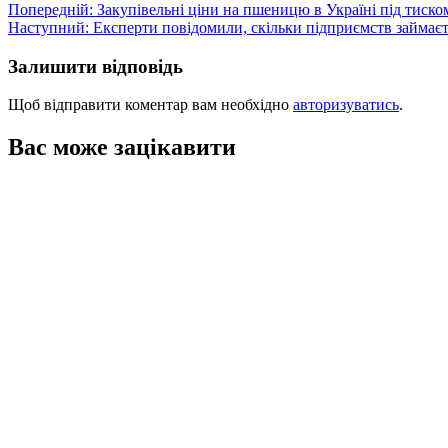
Навігація
Попередній:
Закупівельні ціни на пшеницю в Україні під тиск
Наступний:
Експерти повідомили, скільки підприємств займає
записів
Залишити відповідь
Щоб відправити коментар вам необхідно
авторизуватись
.
Вас може зацікавити