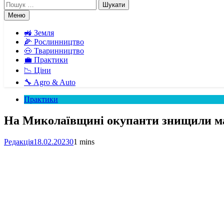
Пошук:
Меню
🚜 Земля
🌽 Рослинництво
🐽 Тваринництво
💼 Практики
📉 Ціни
🔧 Agro & Auto
Практики
На Миколаївщині окупанти знищили ма
Редакція
18.02.2023
0
1 mins
Facebook
Telegram
Viber