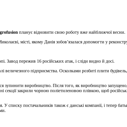
grofusion
планує відновити свою
роботу вже найближчої весни.
иколаєві, місті, якому Данія зобов’язалася допомогти у реконстру
. Завод пережив 16 російських атак, і сліди видно й досі.
лі величезного підприємства. Осколками розбиті плити будівель, 
я зупинити виробництво. Після того, як виробництво запущено,
нні секції закрили чорною поліетиленовою плівкою, щоб російсь
. У списку постачальників також є данські компанії, і тепер бат
ми.