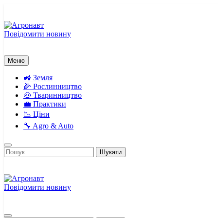
Перейти
до
вмісту
Повідомити новину
Агронавт
Новини українського агробізнесу
Меню
🚜 Земля
🌽 Рослинництво
🐽 Тваринництво
💼 Практики
📉 Ціни
🔧 Agro & Auto
Пошук:
Повідомити новину
Агронавт
Новини українського агробізнесу