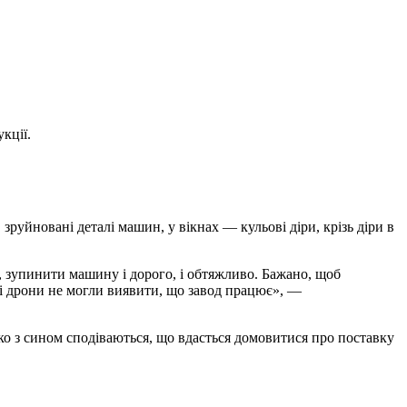
кції.
зруйновані деталі машин, у вікнах — кульові діри, крізь діри в
 зупинити машину і дорого, і обтяжливо. Бажано, щоб
кі дрони не могли виявити, що завод працює», —
ько з сином сподіваються, що вдасться домовитися про поставку