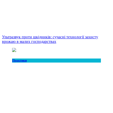
Ультразвук проти шкідників: сучасні технології захисту
врожаю в малих господарствах
Практики