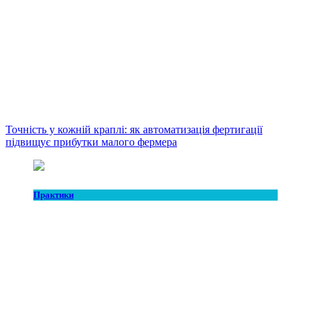
Точність у кожній краплі: як автоматизація фертигації
підвищує прибутки малого фермера
Практики