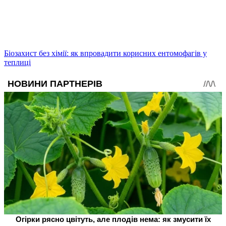
Біозахист без хімії: як впровадити корисних ентомофагів у
теплиці