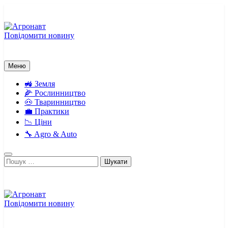
Перейти
до
вмісту
Повідомити новину
Агронавт
Новини українського агробізнесу
Меню
🚜 Земля
🌽 Рослинництво
🐽 Тваринництво
💼 Практики
📉 Ціни
🔧 Agro & Auto
Пошук:
Повідомити новину
Агронавт
Новини українського агробізнесу