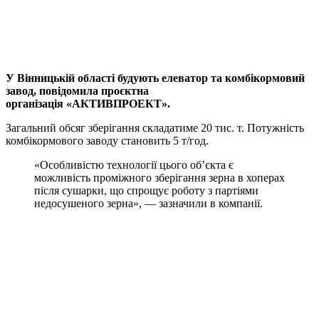
Viber
X
Copy
Link
Print
У Вінницькій області будують елеватор та комбікормовий
завод, повідомила проєктна
організація «АКТИВПРОЕКТ».
Загальний обсяг зберігання складатиме 20 тис. т. Потужність
комбікормового заводу становить 5 т/год.
«Особливістю технології цього об’єкта є
можливість проміжного зберігання зерна в хоперах
після сушарки, що спрощує роботу з партіями
недосушеного зерна», — зазначили в компанії.