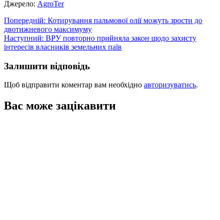
Джерело:
АgroTer
Навігація
Попередній:
Котирування пальмової олії можуть зрости до
двотижневого максимуму
записів
Наступний:
ВРУ повторно прийняла закон щодо захисту
інтересів власників земельних паїв
Залишити відповідь
Щоб відправити коментар вам необхідно
авторизуватись
.
Вас може зацікавити