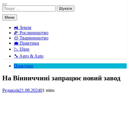
Пошук:
Меню
🚜 Земля
🌽 Рослинництво
🐽 Тваринництво
💼 Практики
📉 Ціни
🔧 Agro & Auto
Практики
На Вінниччині запрацює новий завод
Редакція
21.08.2024
0
1 mins
Facebook
Telegram