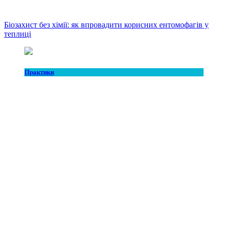
Біозахист без хімії: як впровадити корисних ентомофагів у
теплиці
Практики