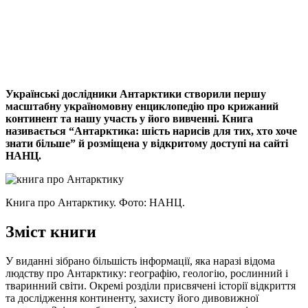
Viber
X
Copy
Link
Print
Українські дослідники Антарктики створили першу
масштабну україномовну енциклопедію про
крижаний
континент та нашу участь у його вивченні. Книга
називається “Антарктика: шість нарисів для тих, хто хоче
знати більше” й розміщена у відкритому доступі на сайті
НАНЦ.
Книга про Антарктику. Фото: НАНЦ.
Зміст книги
У виданні зібрано більшість інформації, яка наразі відома
людству про Антарктику: географію, геологію, рослинний і
тваринний світи. Окремі розділи присвячені історії відкриття
та дослідження континенту, захисту його дивовижної