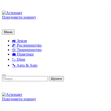
Перейти
до
вмісту
Повідомити новину
Агронавт
Новини українського агробізнесу
Меню
🚜 Земля
🌽 Рослинництво
🐽 Тваринництво
💼 Практики
📉 Ціни
🔧 Agro & Auto
Пошук:
Повідомити новину
Агронавт
Новини українського агробізнесу