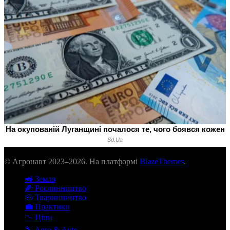
© Агронавт 2023–2026. На платформі
BlazeThemes
.
🚜 Земля
🌽 Рослинництво
🐽 Тваринництво
💼 Практики
📉 Ціни
🔧 Agro & Auto