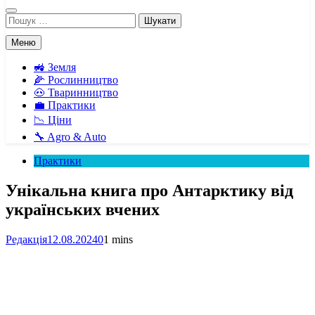
Пошук:
Меню
🚜 Земля
🌽 Рослинництво
🐽 Тваринництво
💼 Практики
📉 Ціни
🔧 Agro & Auto
Практики
Унікальна книга про Антарктику від
українських вчених
Редакція
12.08.2024
0
1 mins
Facebook
Telegram