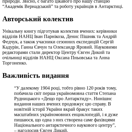
природи. Звісно, є багато цікавого про нашу станцію
“Академік Вернадський” та роботу українців в Антарктиці.
Авторський колектив
Унікальну книгу підготував колектив вчених: керівники
відділів НАНЦ Іван Парнікоза, Денис Пішняк та Андрій
Федчук, а також учасники сезонних експедицій Сергій
Кадурін, Ганна Євчун та Олександр Яровий. Науковими
редакторами стали директор Центру Євген Дикий та
очільниці відділів НАНЦ Оксана Пньовська та Анна
Торгоненко.
Важливість видання
“У далекому 1904 році, тобто рівно 120 років тому,
побачила світ перша україномовна стаття Степана
Рудницького «Дещо про Антарктиду». Нинішнє
видання наших вчених продовжує цю справу. В
новітній історії України вкрай бракує таких
масштабних україномовних енциклопедій, і я дуже
пишаюся, що одна з них створена саме фахівцями
Національного антарктичного наукового центру”,
– наголосив Євген Дикий.