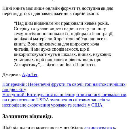
Нині книга має лише онлайн формат та доступна як для
перегляду, так і для завантаження в гарній якості.
“Над цим виданням ми працювали кілька років.
Спершу готували окремі нариси на ту чи іншу
тему, потім доповнювали їх, підбирали ілюстрації,
довідкові матеріали й зрештою об’єднали все в
книгу. Вона призначена для широкого кола
читачів, й ми дуже сподіваємося, що її
використовуватимуть в школах, вишах, наукових
установах, щоб покращити рівень знань про
Антарктику”, – відзначив Іван Парнікоза.
Джерело:
АgroTer
Навігація
Попередній:
Небезпечні фрукти та овочі: топ найтоксичніших
плодів світу
записів
Наступний:
Котирування на пшеницю знизилися, незважаючи
на прогнозоване USDA зменшення світових запасів та
несподіване скорочення урожаю та запасів у США
Залишити відповідь
Щоб відправити коментар вам необхідно
авторизуватись
.