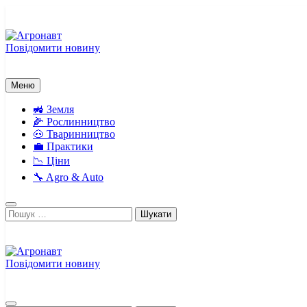
Перейти
до
вмісту
Повідомити новину
Агронавт
Новини українського агробізнесу
Меню
🚜 Земля
🌽 Рослинництво
🐽 Тваринництво
💼 Практики
📉 Ціни
🔧 Agro & Auto
Пошук:
Повідомити новину
Агронавт
Новини українського агробізнесу