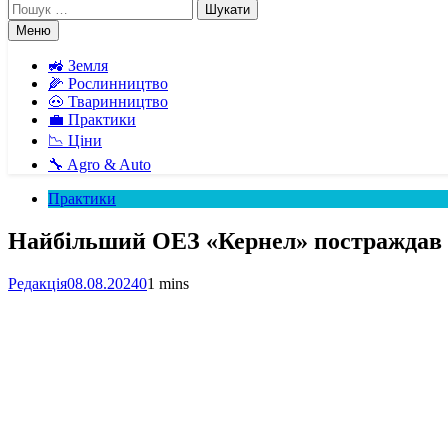
Пошук:
Меню
🚜 Земля
🌽 Рослинництво
🐽 Тваринництво
💼 Практики
📉 Ціни
🔧 Agro & Auto
Практики
Найбільший ОЕЗ «Кернел» постраждав в
Редакція
08.08.2024
0
1 mins
Facebook
Telegram
Viber