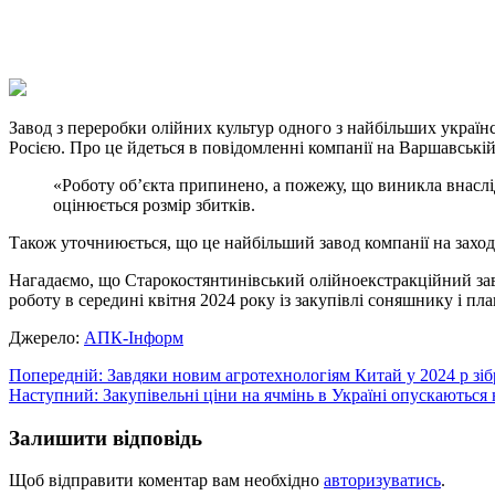
X
Copy
Link
Print
Завод з переробки олійних культур одного з найбільших украї
Росією. Про це йдеться в повідомленні компанії на Варшавській
«Роботу об’єкта припинено, а пожежу, що виникла внаслід
оцінюється розмір збитків.
Також уточниюється, що це найбільший завод компанії на заход
Нагадаємо, що Старокостянтинівський олійноекстракційний зав
роботу в середині квітня 2024 року із закупівлі соняшнику і пл
Джерело:
АПК-Інформ
Навігація
Попередній:
Завдяки новим агротехнологіям Китай у 2024 р зі
Наступний:
Закупівельні ціни на ячмінь в Україні опускаються
записів
Залишити відповідь
Щоб відправити коментар вам необхідно
авторизуватись
.