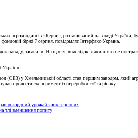
нських агрохолдингів
«Кернел, розташований на заході України, бу
 фондовій біржі 7 серпня, повідомляє Інтерфакс-Україна.
ок нападу, загасили. На щастя, внаслідок атаки ніхто не постраж
і України.
од (ОЕЗ) у Хмельницькій області став першим заводом, який агр
анував провести експеримент із переробки сої та ріпаку.
брав рекордний урожай ярих зернових
 на тлі зменшення попиту