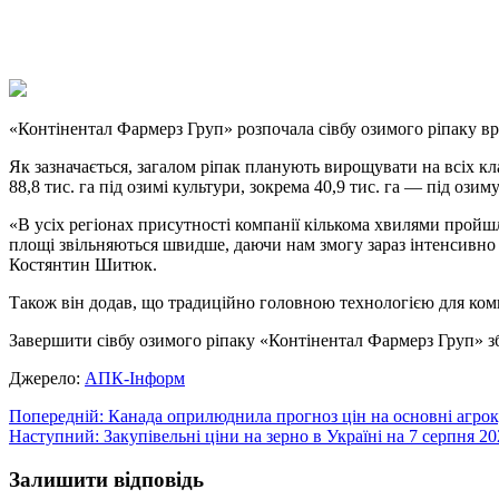
X
Copy
Link
Print
«Контінентал Фармерз Груп» розпочала сівбу озимого ріпаку в
Як зазначається, загалом ріпак планують вирощувати на всіх кл
88,8 тис. га під озимі культури, зокрема 40,9 тис. га — під ози
«В усіх регіонах присутності компанії кількома хвилями пройшли
площі звільняються швидше, даючи нам змогу зараз інтенсивно
Костянтин Шитюк.
Також він додав, що традиційно головною технологією для компа
Завершити сівбу озимого ріпаку «Контінентал Фармерз Груп» зби
Джерело:
АПК-Інформ
Навігація
Попередній:
Канада оприлюднила прогноз цін на основні агро
Наступний:
Закупівельні ціни на зерно в Україні на 7 серпня 2
записів
Залишити відповідь