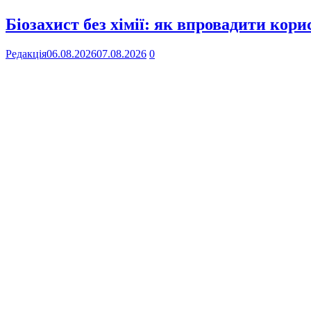
Біозахист без хімії: як впровадити кор
Редакція
06.08.2026
07.08.2026
0