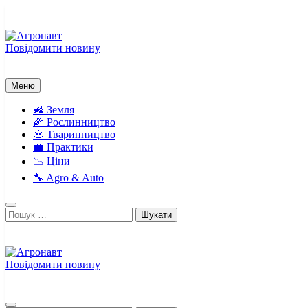
Перейти
до
вмісту
Повідомити новину
Агронавт
Новини українського агробізнесу
Меню
🚜 Земля
🌽 Рослинництво
🐽 Тваринництво
💼 Практики
📉 Ціни
🔧 Agro & Auto
Пошук:
Повідомити новину
Агронавт
Новини українського агробізнесу