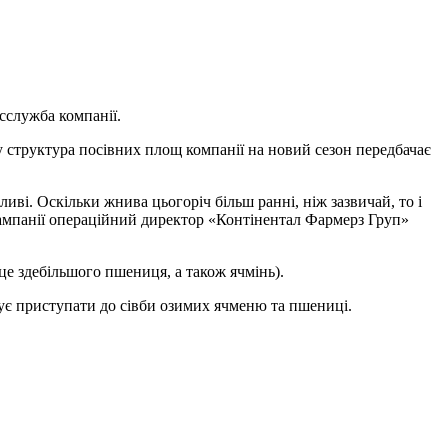
сслужба компанії.
ку структура посівних площ компанії на новий сезон передбачає
иві. Оскільки жнива цьогоріч більш ранні, ніж зазвичай, то і
кампанії операційний директор «Контінентал Фармерз Груп»
це здебільшого пшениця, а також ячмінь).
нує приступати до сівби озимих ячменю та пшениці.