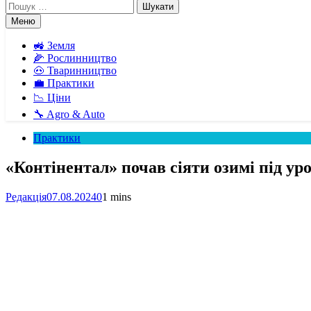
Пошук:
Меню
🚜 Земля
🌽 Рослинництво
🐽 Тваринництво
💼 Практики
📉 Ціни
🔧 Agro & Auto
Практики
«Контінентал» почав сіяти озимі під ур
Редакція
07.08.2024
0
1 mins
Facebook
Telegram
Viber