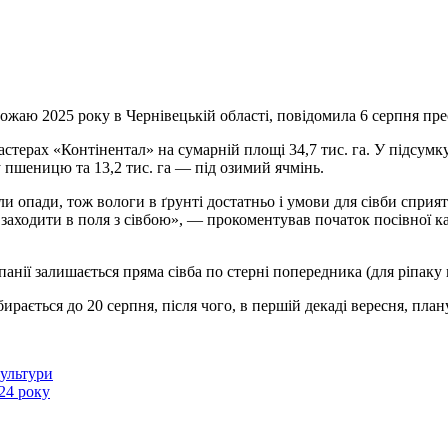
рожаю 2025 року в
Чернівецькій області, повідомила 6 серпня пре
астерах «Контінентал» на сумарній площі 34,7 тис. га. У підсум
му пшеницю та 13,2 тис. га — під озимий ячмінь.
 опади, тож вологи в ґрунті достатньо і умови для сівби сприятл
 заходити в поля з сівбою», — прокоментував початок посівної 
нії залишається пряма сівба по стерні попередника (для ріпаку 
рається до 20 серпня, після чого, в першій декаді вересня, пла
культури
024 року