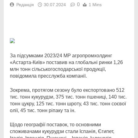
0
Редакція
30.07.2024
1 Mins
Facebook
Telegram
Viber
X
Copy
Print
Link
За підсумками 2023/24 МР агропромхолдинг
«Астарта-Київ» поставив на глобальні ринки 1,26
млн тонн сільськогосподарської продукції,
повідомила пресслужба компанії.
Зокрема, протягом сезону було експортовано 512
тис. тонн кукурудзи, 375 тис. тонн пшениці, 140 тис.
тонн цукру, 125 тис. тонн шроту, 43 тис. тонн соєвої
олії, 45 тис. тонн ріпаку та ін.
Щодо географії поставок, то основними
споживачами кукурудзи стали Іспанія, Єгипет,