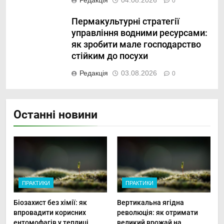
Редакція
04.08.2026
0
Пермакультурні стратегії
управління водними ресурсами:
як зробити мале господарство
стійким до посухи
Редакція
03.08.2026
0
Останні новини
ПРАКТИКИ
ПРАКТИКИ
Біозахист без хімії: як
Вертикальна ягідна
впровадити корисних
революція: як отримати
ентомофагів у теплиці
великий врожай на