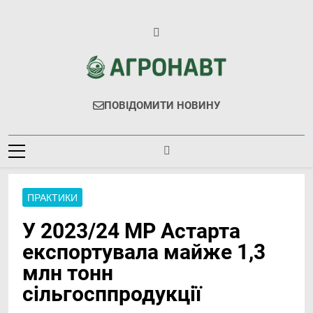
Перейти
до
вмісту
Агронавт
Новини Українського Агробізнесу
ПОВІДОМИТИ НОВИНУ
ПРАКТИКИ
У 2023/24 МР Астарта
експортувала майже 1,3
млн тонн
сільгосппродукції