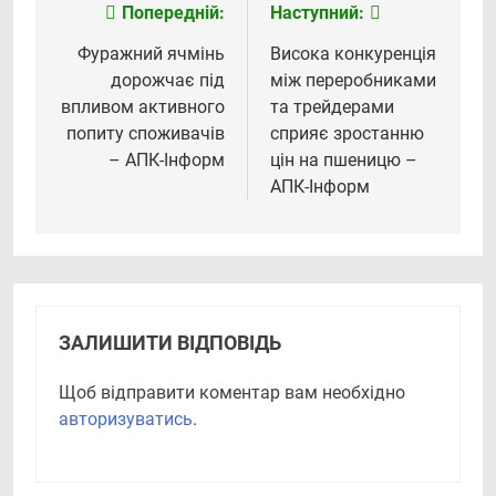
Попередній:
Наступний:
Навігація
записів
Фуражний ячмінь
Висока конкуренція
дорожчає під
між переробниками
впливом активного
та трейдерами
попиту споживачів
сприяє зростанню
– АПК-Інформ
цін на пшеницю –
АПК-Інформ
ЗАЛИШИТИ ВІДПОВІДЬ
Щоб відправити коментар вам необхідно
авторизуватись
.