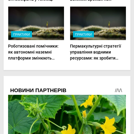
мінімальній площі
ПРАКТИКИ
ПРАКТИКИ
Роботизовані помічники:
Пермакультурні стратегії
як автономні наземні
управління водними
платформи змінюють
ресурсами: як зробити
догляд за органічними
мале господарство стійким
овочами
до посухи