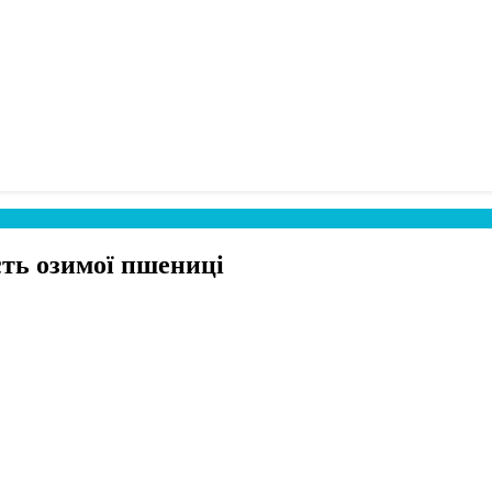
ть озимої пшениці