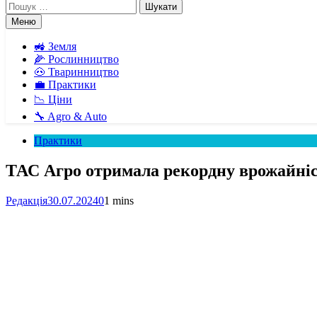
Пошук:
Меню
🚜 Земля
🌽 Рослинництво
🐽 Тваринництво
💼 Практики
📉 Ціни
🔧 Agro & Auto
Практики
ТАС Агро отримала рекордну врожайніс
Редакція
30.07.2024
0
1 mins
Facebook
Telegram
Viber