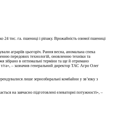
о 24 тис. га. пшениці і ріпаку. Врожайність озимої пшениці
вали аграріїв цьогоріч. Рання весна, аномальна спека
енню передових технологій, оновленню техніки та
жжя зібрано в оптимальні терміни та ще й отримано
7 т/га», – зазначив генеральний директор ТАС Агро Олег
Орендувалися лише зернозбиральні комбайни у зв’язку з
ться на завчасно підготовлені елеваторні потужності», –