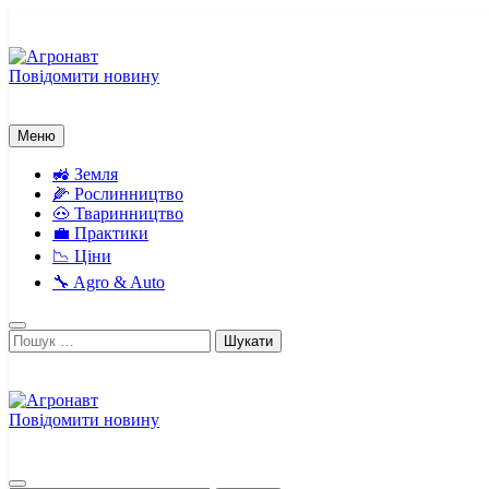
Перейти
до
вмісту
Повідомити новину
Агронавт
Новини українського агробізнесу
Меню
🚜 Земля
🌽 Рослинництво
🐽 Тваринництво
💼 Практики
📉 Ціни
🔧 Agro & Auto
Пошук:
Повідомити новину
Агронавт
Новини українського агробізнесу