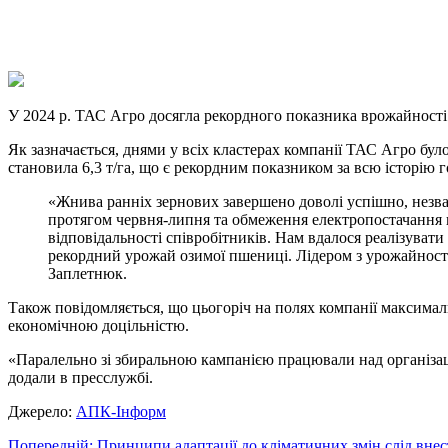
X
Copy
Link
Print
У 2024 р. ТАС Агро досягла рекордного показника врожайності
Як зазначається, днями у всіх кластерах компанії ТАС Агро бул
становила 6,3 т/га, що є рекордним показником за всю історію
«Жнива ранніх зернових завершено доволі успішно, незваж
протягом червня-липня та обмеження електропостачання 
відповідальності співробітників. Нам вдалося реалізуват
рекордний урожай озимої пшениці. Лідером з урожайності 
Заплетнюк.
Також повідомляється, що цьогоріч на полях компанії максимал
економічною доцільністю.
«Паралельно зі збиральною кампанією працювали над організац
додали в пресслужбі.
Джерело:
АПК-Інформ
Попередній:
Принципи адаптації до кліматичних змін слід внес