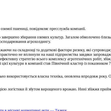
 озимої пшениці, повідомляє
пресслужба компанії.
о завершено збирання озимих культур. Загалом обмолочено близьк
 господарювання агрохолдингу.
аючи на складнощі та додаткові фактори ризику, які супроводжу
практично не вплинули на наші підприємства завдяки запровадж
и ефективну стратегію всього комплексу агротехнічних робіт, збі
цієї культури в компанії став Північний кластер із показником 
ьно використовується власна техніка, оновлена впродовж року. 
ією логістики й збутом вирощеного врожаю. Нині збіжжя приймає
ти в місцеві нормативні акти — Ткачук