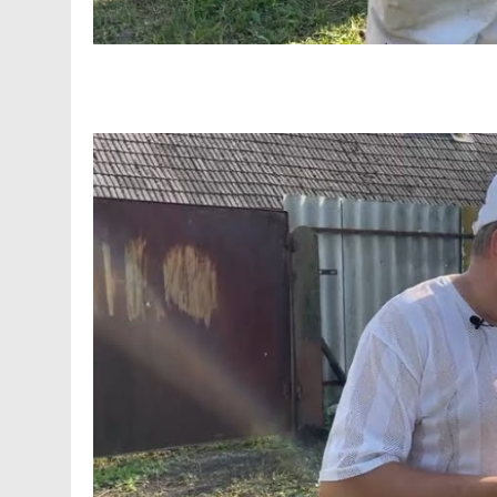
Facebook
Telegram
Viber
X
Copy
Print
Link