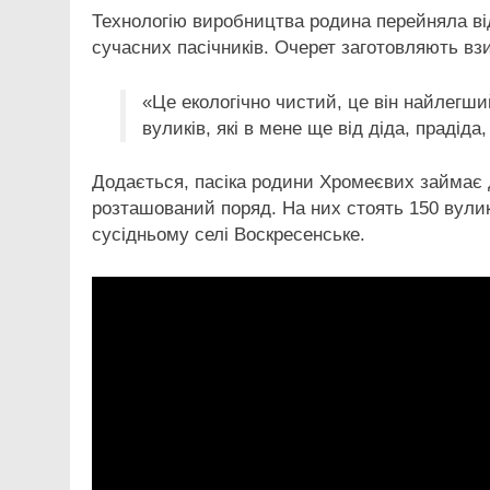
Технологію виробництва родина перейняла ві
сучасних пасічників. Очерет заготовляють вз
«Це екологічно чистий, це він найлегший
вуликів, які в мене ще від діда, прадіда
Додається, пасіка родини Хромеєвих займає
розташований поряд. На них стоять 150 вуликі
сусідньому селі Воскресенське.