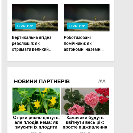
врожаю в малих
господарствах
ПРАКТИКИ
ПРАКТИКИ
Вертикальна ягідна
Роботизовані
революція: як
помічники: як
отримати великий
автономні наземні
врожай на
платформи змінюють
мінімальній площі
догляд за органічними
овочами