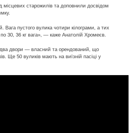
д місцевих старожилів та доповнили досвідом
имку.
. Вага пустого вулика чотири кілограми, а тих
, по 30, 36 кг вага», — каже Анатолій Хромеєв.
 два двори — власний та орендований, що
в. Ще 50 вуликів мають на виїзній пасіці у