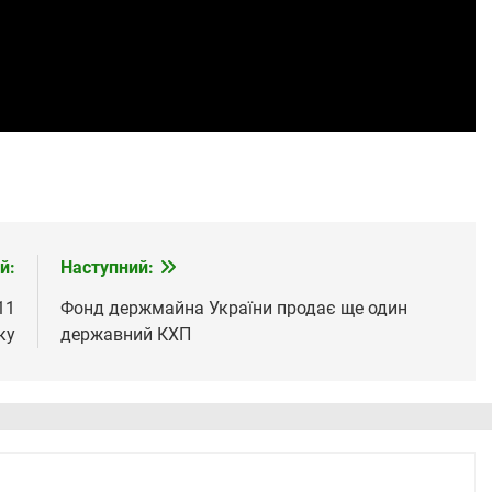
й:
Наступний:
11
Фонд держмайна України продає ще один
ку
державний КХП