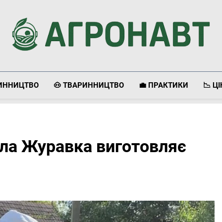
Агронавт
Новини Українського Агробізнесу
ЛИННИЦТВО
🐽 ТВАРИННИЦТВО
💼 ПРАКТИКИ
📉 Ц
ела Журавка виготовляє