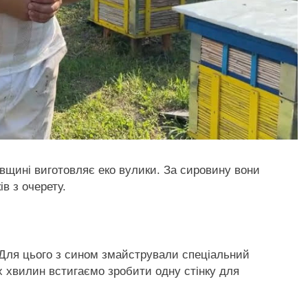
вщині виготовляє еко вулики. За сировину вони
ів з очерету.
 Для цього з сином змайстрували спеціальний
х хвилин встигаємо зробити одну стінку для