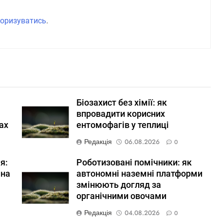
оризуватись
.
Біозахист без хімії: як
впровадити корисних
ах
ентомофагів у теплиці
Редакція
06.08.2026
0
я:
Роботизовані помічники: як
 на
автономні наземні платформи
змінюють догляд за
органічними овочами
Редакція
04.08.2026
0