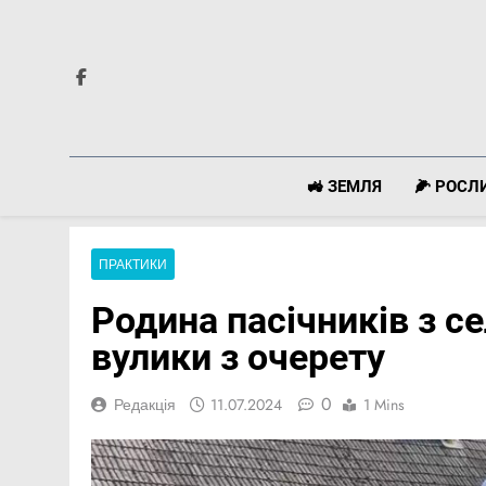
Перейти
до
вмісту
🚜 ЗЕМЛЯ
🌽 РОС
ПРАКТИКИ
Родина пасічників з с
вулики з очерету
0
Редакція
11.07.2024
1 Mins