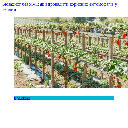
Біозахист без хімії: як впровадити корисних ентомофагів у
теплиці
Практики