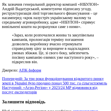
Як зазначив генеральний директор компанії «НІБУЛОН»
Андрій Вадатурський, коментуючи підписану угоду,
реструктуризація лінії торговельного фінансування – це
насамперед «крок назустріч українському малому та
середньому агровиробнику, адже «НІБУЛОН» спрямує
вивільнені кошти на розрахунки саме з ними».
«Зараз, коли розпочалися жнива та закупівельна
кампанія, пролонгація терміну погашення
дозволить виробнику вчасно отримувати
справедливу ціну за вирощене в надскладних
умовах збіжжя. Це, зі свого боку, забезпечить
посівну кампанію озимих уже наступного року», –
підкреслив він.
Джерело:
АПК-Інформ
Навігація
Попередній:
За три роки функціонування відкритого ринку
землі в Україні було продано понад 500 тис. га сільгоспземель
записів
Наступний:
«Агро-Регіон» у 2023/24 МР відмовився від
послуг експедиторів
Залишити відповідь