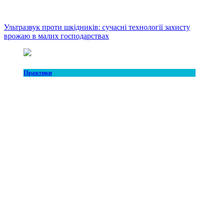
Ультразвук проти шкідників: сучасні технології захисту
врожаю в малих господарствах
Практики