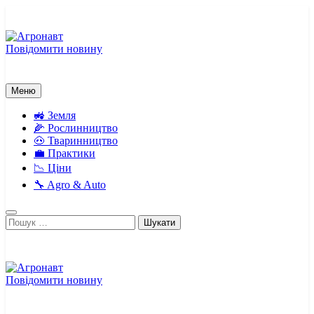
Перейти
до
вмісту
Повідомити новину
Агронавт
Новини українського агробізнесу
Меню
🚜 Земля
🌽 Рослинництво
🐽 Тваринництво
💼 Практики
📉 Ціни
🔧 Agro & Auto
Пошук:
Повідомити новину
Агронавт
Новини українського агробізнесу