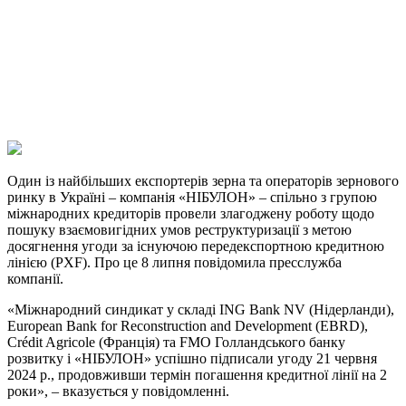
Telegram
Viber
X
Copy
Link
Print
Один із найбільших експортерів зерна та операторів зернового
ринку в Україні – компанія
«НІБУЛОН» – спільно з групою
міжнародних кредиторів провели злагоджену роботу щодо
пошуку взаємовигідних умов реструктуризації з метою
досягнення угоди за існуючою передекспортною кредитною
лінією (PXF). Про це 8 липня повідомила пресслужба
компанії.
«Міжнародний синдикат у складі ING Bank NV (Нідерланди),
European Bank for Reconstruction and Development (EBRD),
Crédit Agricole (Франція) та FMO Голландського банку
розвитку і «НІБУЛОН» успішно підписали угоду 21 червня
2024 р., продовживши термін погашення кредитної лінії на 2
роки», – вказується у повідомленні.