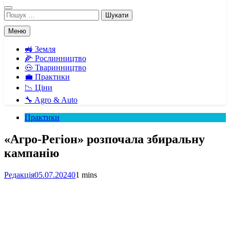
Пошук:
Меню
🚜 Земля
🌽 Рослинництво
🐽 Тваринництво
💼 Практики
📉 Ціни
🔧 Agro & Auto
Практики
«Агро-Регіон» розпочала збиральну
кампанію
Редакція
05.07.2024
0
1 mins
Facebook
Telegram