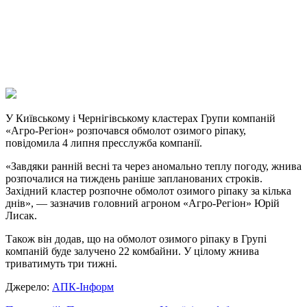
Viber
X
Copy
Link
Print
У Київському і Чернігівському кластерах Групи компаній
«Агро-Регіон» розпочався
обмолот озимого ріпаку,
повідомила 4 липня пресслужба компанії.
«Завдяки ранній весні та через аномально теплу погоду, жнива
розпочалися на тиждень раніше запланованих строків.
Західний кластер розпочне обмолот озимого ріпаку за кілька
днів», — зазначив головний агроном «Агро-Регіон» Юрій
Лисак.
Також він додав, що на обмолот озимого ріпаку в Групі
компаній буде залучено 22 комбайни. У цілому жнива
триватимуть три тижні.
Джерело:
АПК-Інформ