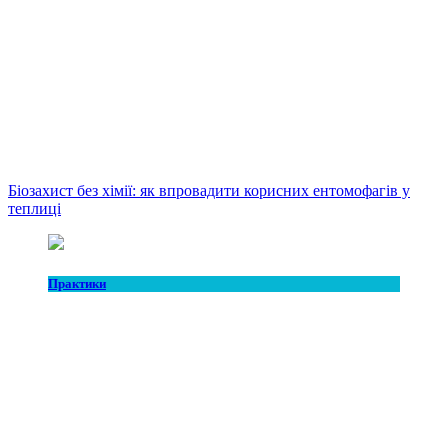
Біозахист без хімії: як впровадити корисних ентомофагів у
теплиці
Практики