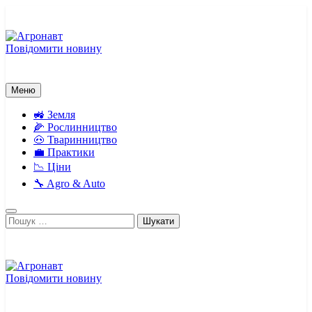
Перейти
до
вмісту
Повідомити новину
Агронавт
Новини українського агробізнесу
Меню
🚜 Земля
🌽 Рослинництво
🐽 Тваринництво
💼 Практики
📉 Ціни
🔧 Agro & Auto
Пошук:
Повідомити новину
Агронавт
Новини українського агробізнесу