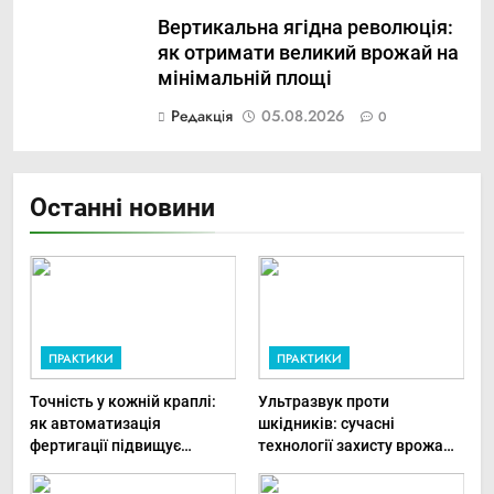
Вертикальна ягідна революція:
як отримати великий врожай на
мінімальній площі
Редакція
05.08.2026
0
Останні новини
ПРАКТИКИ
ПРАКТИКИ
Точність у кожній краплі:
Ультразвук проти
як автоматизація
шкідників: сучасні
фертигації підвищує
технології захисту врожаю
прибутки малого фермера
в малих господарствах