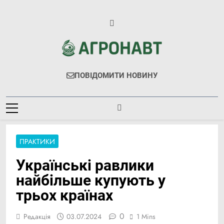
Перейти
до
вмісту
Агронавт
Новини Українського Агробізнесу
ПОВІДОМИТИ НОВИНУ
ПРАКТИКИ
Українські равлики
найбільше купують у
трьох країнах
0
Редакція
03.07.2024
1 Mins