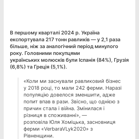
Facebook
Telegram
Viber
X
Copy
Print
Link
В першому кварталі 2024 р. Україна
експортувала 217 тонн равликів — у 2,1 раза
більше, ніж за
аналогічний період минулого
року. Головними покупцями
українських молюсків були Іспанія (84%), Грузія
(6,8%) та Греція (5,1%).
«Коли ми заснували равликовий бізнес
у 2018 році, то мали 242 ферми. Наразі
популяцію довелося зменшити, адже
попит впав в рази. Звісно, що однією з
причин стала і війна. Змінилася і
різниця в споживанні», —
розповіла Юля Хоміцька, засновниця
ферми «VerbaraVLyk2020» з
Рівненщини.