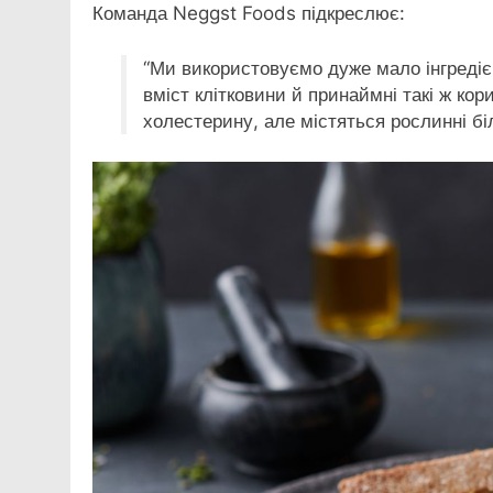
Команда Neggst Foods підкреслює:
“Ми використовуємо дуже мало інгредіє
вміст клітковини й принаймні такі ж кори
холестерину, але містяться рослинні білк