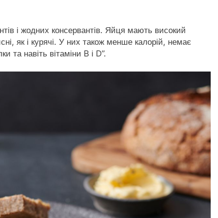
нтів і жодних консервантів. Яйця мають високий
сні, як і курячі. У них також менше калорій, немає
и та навіть вітаміни B і D”.