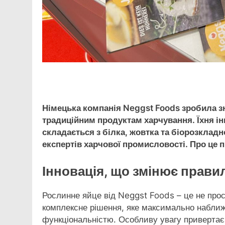
Facebook
Telegram
Viber
X
Copy
Print
Link
Німецька компанія Neggst Foods зробила з
традиційним продуктам харчування. Їхня ін
складається з білка, жовтка та біорозкладн
експертів харчової промисловості. Про це 
Інновація, що змінює прави
Рослинне яйце від Neggst Foods – це не про
комплексне рішення, яке максимально наближе
функціональністю. Особливу увагу привертає