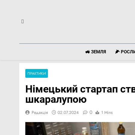
Перейти
до
вмісту
🚜 ЗЕМЛЯ
🌽 РОС
ПРАКТИКИ
Німецький стартап ст
шкаралупою
0
Редакція
02.07.2024
1 Mins