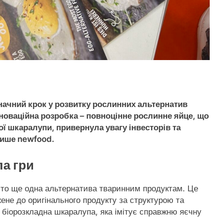
начний крок у розвитку рослинних альтернатив
новаційна розробка – повноцінне рослинне яйце, що
ої шкаралупи, привернула увагу інвесторів та
пише newfood.
ла гри
сто ще одна альтернатива тваринним продуктам. Це
не до оригінального продукту за структурою та
 біорозкладна шкаралупа, яка імітує справжню яєчну