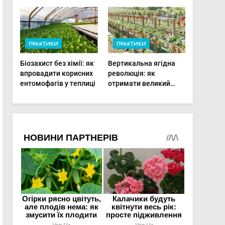
фертигації підвищує
врожаю в малих
прибутки малого
господарствах
фермера
ПРАКТИКИ
ПРАКТИКИ
Біозахист без хімії: як
Вертикальна ягідна
впровадити корисних
революція: як
ентомофагів у теплиці
отримати великий
врожай на
мінімальній площі