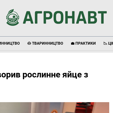
Агронавт
Новини Українського Агробізнесу
ЛИННИЦТВО
🐽 ТВАРИННИЦТВО
💼 ПРАКТИКИ
📉 Ц
ворив рослинне яйце з