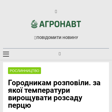
Перейти
до
вмісту
Агронавт
Новини Українського Агробізнесу
ПОВІДОМИТИ НОВИНУ
РОСЛИННИЦТВО
Городникам розповіли. за
якої температури
вирощувати розсаду
перцю