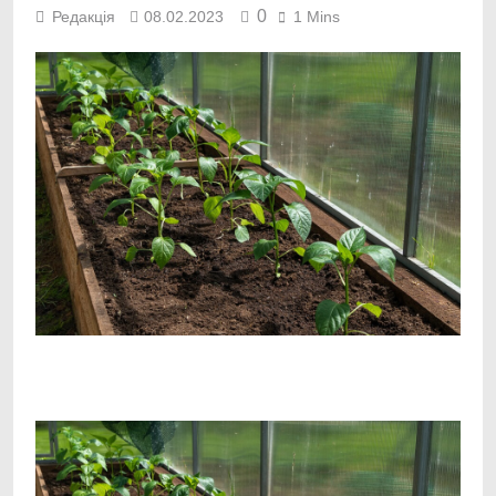
0
Редакція
08.02.2023
1 Mins
Facebook
Telegram
Viber
X
Copy
Print
Link