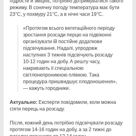
підросте й зміцніє, потрібно дотримуватися такого
режиму. В сонячну погоду температура має бути
23°С, у похмуру 21°С, а в нічні часи 19°С.
«Протягом всього вегетаційного періоду
зростання розсади перцю на підвіконні
організувати їй постійне додаткове
підсвічування. Надалі, упродовж
наступних 3 тижнів підсвічують розсаду
10-12 годин на добу. А решту часу,
накривають її спеціальною
світлонепроникною плівкою. Така
процедура пришвидшує плодоношення»,
— кажуть городники.
Актуально:
Експерти повідомили, коли можна
сіяти перець на розсаду.
Після, кожний день потрібно підсвічувати розсаду
протягом 14-16 годин на добу, а за 2 тижні до