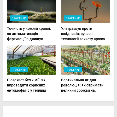
ПРАКТИКИ
ПРАКТИКИ
Точність у кожній краплі:
Ультразвук проти
як автоматизація
шкідників: сучасні
фертигації підвищує
технології захисту врожаю
прибутки малого фермера
в малих господарствах
ПРАКТИКИ
ПРАКТИКИ
Біозахист без хімії: як
Вертикальна ягідна
впровадити корисних
революція: як отримати
ентомофагів у теплиці
великий врожай на
мінімальній площі