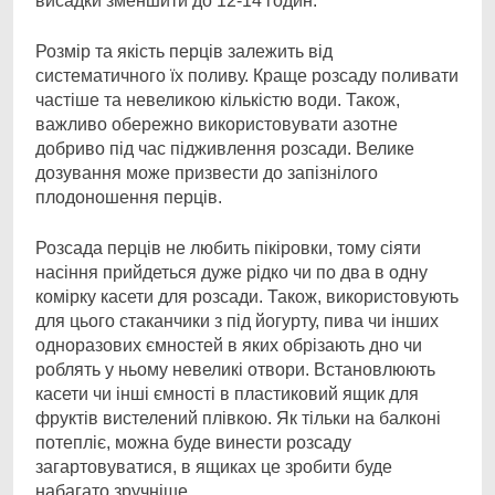
висадки зменшити до 12-14 годин.
Розмір та якість перців залежить від
систематичного їх поливу. Краще розсаду поливати
частіше та невеликою кількістю води. Також,
важливо обережно використовувати азотне
добриво під час підживлення розсади. Велике
дозування може призвести до запізнілого
плодоношення перців.
Розсада перців не любить пікіровки, тому сіяти
насіння прийдеться дуже рідко чи по два в одну
комірку касети для розсади. Також, використовують
для цього стаканчики з під йогурту, пива чи інших
одноразових ємностей в яких обрізають дно чи
роблять у ньому невеликі отвори. Встановлюють
касети чи інші ємності в пластиковий ящик для
фруктів вистелений плівкою. Як тільки на балконі
потепліє, можна буде винести розсаду
загартовуватися, в ящиках це зробити буде
набагато зручніше.