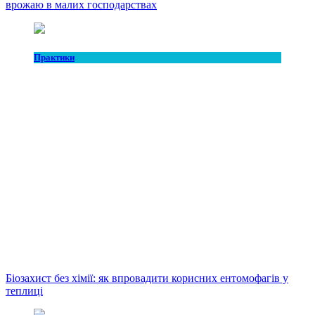
врожаю в малих господарствах
Практики
Біозахист без хімії: як впровадити корисних ентомофагів у
теплиці