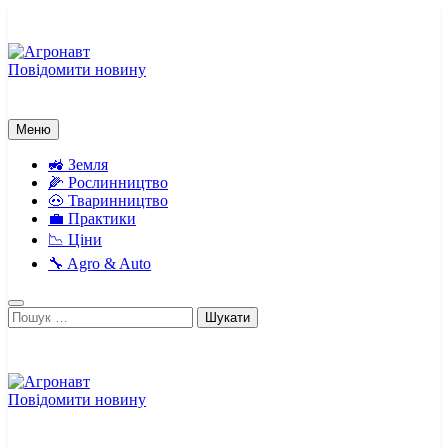
Перейти
до
вмісту
Повідомити новину
Агронавт
Новини українського агробізнесу
Меню
🚜 Земля
🌽 Рослинництво
🐽 Тваринництво
💼 Практики
📉 Ціни
🔧 Agro & Auto
Пошук:
Повідомити новину
Агронавт
Новини українського агробізнесу