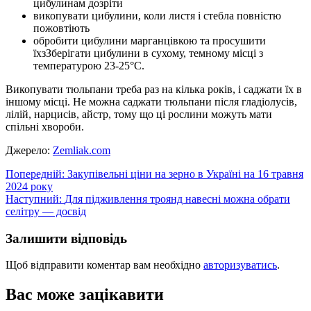
цибулинам дозріти
викопувати цибулини, коли листя і стебла повністю
пожовтіють
обробити цибулини марганцівкою та просушити
їхзЗберігати цибулини в сухому, темному місці з
температурою 23-25°C.
Викопувати тюльпани треба раз на кілька років, і саджати їх в
іншому місці. Не можна саджати тюльпани після гладіолусів,
лілій, нарцисів, айстр, тому що ці рослини можуть мати
спільні хвороби.
Джерело:
Zemliak.com
Навігація
Попередній:
Закупівельні ціни на зерно в Україні на 16 травня
2024 року
записів
Наступний:
Для підживлення троянд навесні можна обрати
селітру — досвід
Залишити відповідь
Щоб відправити коментар вам необхідно
авторизуватись
.
Вас може зацікавити