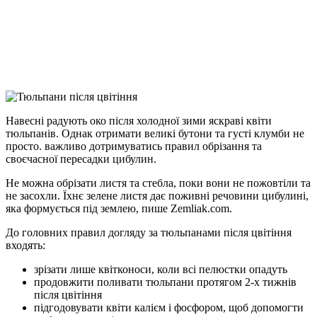
Viber
X
Copy
Link
Print
Навесні радують око після холодної зими яскраві квіти
тюльпанів. Однак отримати великі
бутони та густі клумби не
просто. важливо дотримуватись правил обрізання та
своєчасної пересадки цибулин.
Не можна обрізати листя та стебла, поки вони не пожовтіли та
не засохли. Їхнє зелене листя дає поживні речовини цибулині,
яка формується під землею, пише Zemliak.com.
До головних правил догляду за тюльпанами після цвітіння
входять:
зрізати лише квітконоси, коли всі пелюстки опадуть
продовжити поливати тюльпани протягом 2-х тижнів
після цвітіння
підгодовувати квіти калієм і фосфором, щоб допомогти