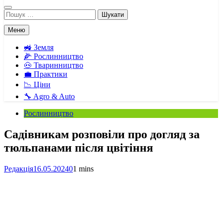
Пошук:
Меню
🚜 Земля
🌽 Рослинництво
🐽 Тваринництво
💼 Практики
📉 Ціни
🔧 Agro & Auto
Рослинництво
Садівникам розповіли про догляд за
тюльпанами після цвітіння
Редакція
16.05.2024
0
1 mins
Facebook
Telegram