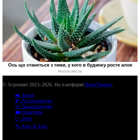
© Агронавт 2023–2026. На платформі
BlazeThemes
.
🚜 Земля
🌽 Рослинництво
🐽 Тваринництво
💼 Практики
📉 Ціни
🔧 Agro & Auto