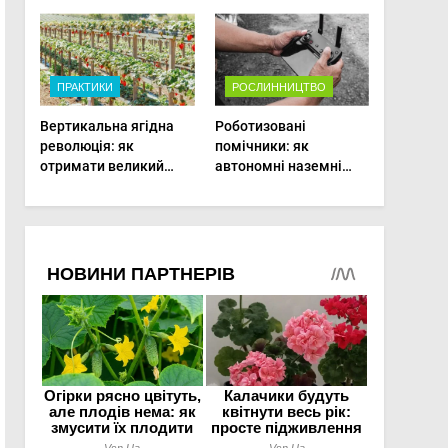
врожаю в малих
господарствах
ПРАКТИКИ
РОСЛИННИЦТВО
Вертикальна ягідна
Роботизовані
революція: як
помічники: як
отримати великий
автономні наземні
врожай на
платформи змінюють
мінімальній площі
догляд за органічними
овочами