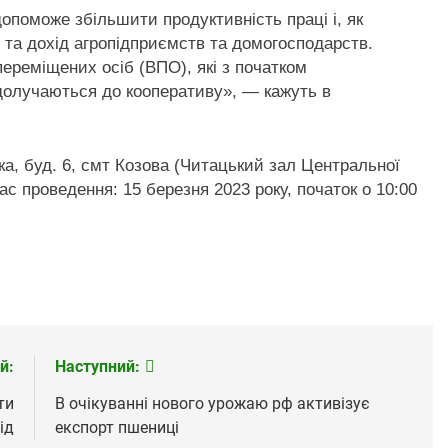
допоможе збільшити продуктивність праці і, як
ї та дохід агропідприємств та домогосподарств.
переміщених осіб (ВПО), які з початком
долучаються до кооперативу», — кажуть в
ка, буд. 6, смт Козова (Читацький зал Центральної
Час проведення: 15 березня 2023 року, початок о 10:00
й:
Наступний:
ти
В очікуванні нового урожаю рф активізує
ід
експорт пшениці