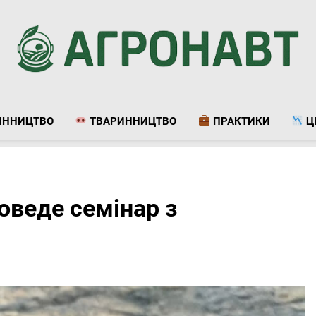
Агронавт
Новини Українського Агробізнесу
ИННИЦТВО
ТВАРИННИЦТВО
ПРАКТИКИ
Ц
оведе семінар з