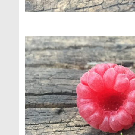
Facebook
Telegram
Viber
X
Copy
Print
Link