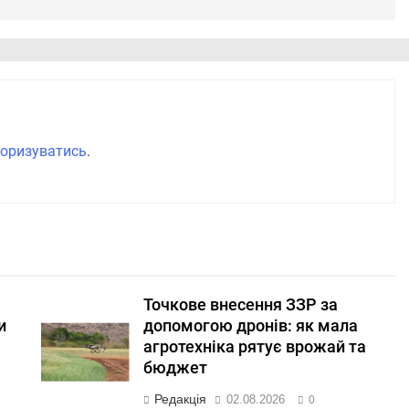
оризуватись
.
Точкове внесення ЗЗР за
и
допомогою дронів: як мала
агротехніка рятує врожай та
бюджет
Редакція
02.08.2026
0