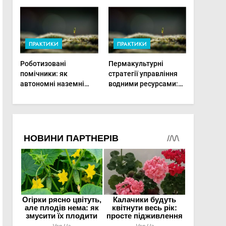
врожай на
мінімальній площі
ПРАКТИКИ
ПРАКТИКИ
Роботизовані
Пермакультурні
помічники: як
стратегії управління
автономні наземні
водними ресурсами:
платформи змінюють
як зробити мале
догляд за органічними
господарство стійким
овочами
до посухи