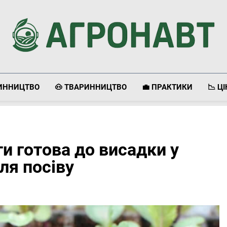
Агронавт
Новини Українського Агробізнесу
ЛИННИЦТВО
🐽 ТВАРИННИЦТВО
💼 ПРАКТИКИ
📉 Ц
ти готова до висадки у
сля посіву