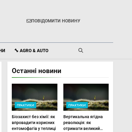
ПОВІДОМИТИ НОВИНУ
ІНИ
🔧 AGRO & AUTO
Останні новини
ПРАКТИКИ
ПРАКТИКИ
Біозахист без хімії: як
Вертикальна ягідна
впровадити корисних
революція: як
ентомофагів у теплиці
отримати великий