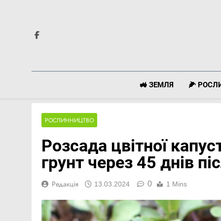
Перейти
до
вмісту
🚜 ЗЕМЛЯ
🌽 РОС
РОСЛИННИЦТВО
Розсада цвітної капус
грунт через 45 днів пі
0
Редакція
13.03.2024
1 Mins