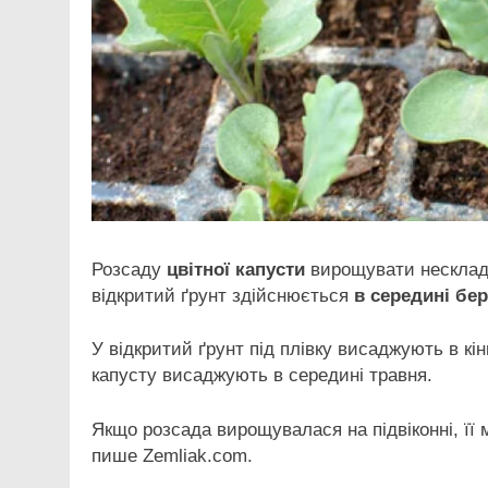
Розсаду
цвітної капусти
вирощувати несклад
відкритий ґрунт здійснюється
в середині бер
У відкритий ґрунт під плівку висаджують в кін
капусту висаджують в середині травня.
Якщо розсада вирощувалася на підвіконні, її 
пише Zemliak.com.