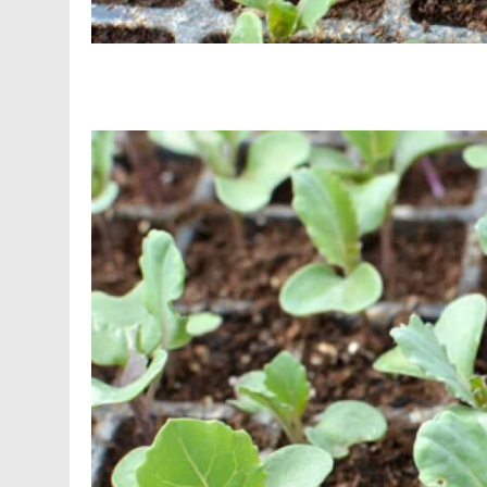
Facebook
Telegram
Viber
X
Copy
Print
Link