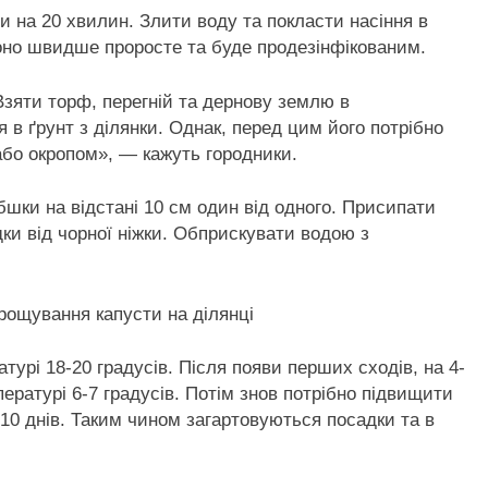
и на 20 хвилин. Злити воду та покласти насіння в
воно швидше проросте та буде продезінфікованим.
Взяти торф, перегній та дернову землю в
ня в ґрунт з ділянки. Однак, перед цим його потрібно
бо окропом», — кажуть городники.
бшки на відстані 10 см один від одного. Присипати
ки від чорної ніжки. Обприскувати водою з
рощування капусти на ділянці
турі 18-20 градусів. Після появи перших сходів, на 4-
ературі 6-7 градусів. Потім знов потрібно підвищити
 10 днів. Таким чином загартовуються посадки та в