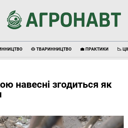
Агронавт
Новини Українського Агробізнесу
ЛИННИЦТВО
🐽 ТВАРИННИЦТВО
💼 ПРАКТИКИ
📉 Ц
ою навесні згодиться як
и