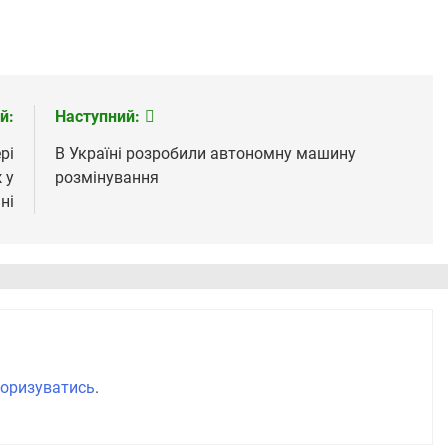
й:
Наступний:
рі
В Україні розробили автономну машину
 у
розмінування
чні
оризуватись
.