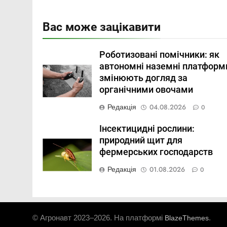
Вас може зацікавити
Роботизовані помічники: як
автономні наземні платформ
змінюють догляд за
органічними овочами
Редакція
04.08.2026
0
Інсектицидні рослини:
природний щит для
фермерських господарств
Редакція
01.08.2026
0
© Агронавт 2023–2026. На платформі
.
BlazeThemes