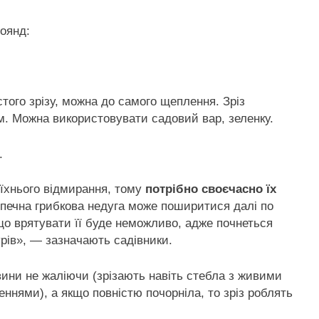
роянд:
стого зрізу, можна до самого щеплення. Зріз
м. Можна використовувати садовий вар, зеленку.
.
 їхнього відмирання, тому
потрібно своєчасно їх
зпечна грибкова недуга може поширитися далі по
що врятувати її буде неможливо, адже почнеться
урів», — зазначають садівники.
вини не жаліючи (зрізають навіть стебла з живими
ннями), а якщо повністю почорніла, то зріз роблять