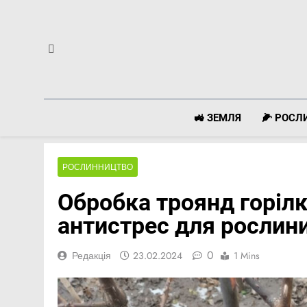
Перейти
до
вмісту
🚜 ЗЕМЛЯ
🌽 РОС
РОСЛИННИЦТВО
Обробка троянд горілк
антистрес для рослин
0
Редакція
23.02.2024
1 Mins