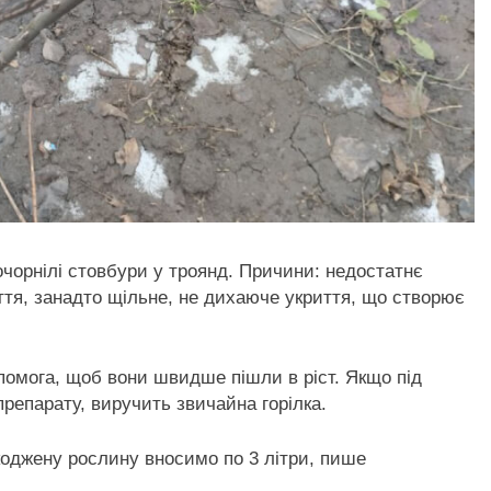
очорнілі стовбури у троянд. Причини: недостатнє
иття, занадто щільне, не дихаюче укриття, що створює
омога, щоб вони швидше пішли в ріст. Якщо під
репарату, виручить звичайна горілка.
коджену рослину вносимо по 3 літри, пише